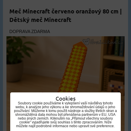
Meč Minecraft červeno oranžový 80 cm |
Dětský meč Minecraft
DOPRAVA ZDARMA
Cookies
Soubory cookie používáme k vylepšení vaší návštěvy tohoto
webu, k analýze jeho výkonu a ke shromažďování údajů o jeho
používání. Můžeme k tomu použít nástroje a služby třetích stran a
shromážděná data mohou být přenášena partnerům v EU, USA
nebo jiných zemích. Kliknutím na „Přijmout všechny soubory
cookie“ vyjadřujete svůj souhlas s tímto zpracováním. Níže
můžete najít podrobné informace nebo upravit své preference.