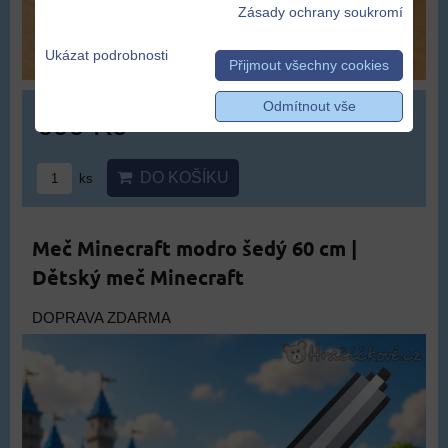
Zásady ochrany soukromí
Ukázat podrobnosti
Přijmout všechny cookies
Odmítnout vše
699 Kč
DO KOŠÍKU
ks
Meč Minecraft modro šedý 60 cm |
Dětský meč Minecraft
DOPRAVA ZDARMA