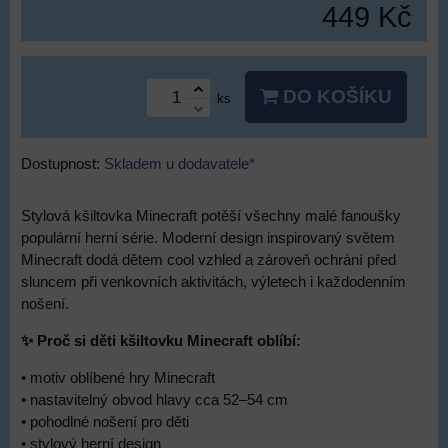
449 Kč
DO KOŠÍKU
ks
Dostupnost:
Skladem u dodavatele*
Stylová kšiltovka Minecraft potěší všechny malé fanoušky
populární herní série. Moderní design inspirovaný světem
Minecraft dodá dětem cool vzhled a zároveň ochrání před
sluncem při venkovních aktivitách, výletech i každodenním
nošení.
✨ Proč si děti kšiltovku Minecraft oblíbí:
• motiv oblíbené hry Minecraft
• nastavitelný obvod hlavy cca 52–54 cm
• pohodlné nošení pro děti
• stylový herní design