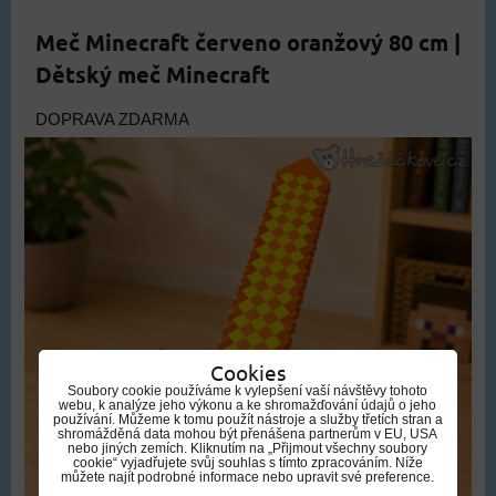
Meč Minecraft červeno oranžový 80 cm |
Dětský meč Minecraft
DOPRAVA ZDARMA
Cookies
Soubory cookie používáme k vylepšení vaší návštěvy tohoto
webu, k analýze jeho výkonu a ke shromažďování údajů o jeho
používání. Můžeme k tomu použít nástroje a služby třetích stran a
shromážděná data mohou být přenášena partnerům v EU, USA
nebo jiných zemích. Kliknutím na „Přijmout všechny soubory
cookie“ vyjadřujete svůj souhlas s tímto zpracováním. Níže
můžete najít podrobné informace nebo upravit své preference.