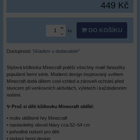
449 Kč
DO KOŠÍKU
ks
Dostupnost:
Skladem u dodavatele*
Stylová kšiltovka Minecraft potěší všechny malé fanoušky
populární herní série. Moderní design inspirovaný světem
Minecraft dodá dětem cool vzhled a zároveň ochrání před
sluncem při venkovních aktivitách, výletech i každodenním
nošení.
✨ Proč si děti kšiltovku Minecraft oblíbí:
• motiv oblíbené hry Minecraft
• nastavitelný obvod hlavy cca 52–54 cm
• pohodlné nošení pro děti
• stylový herní design