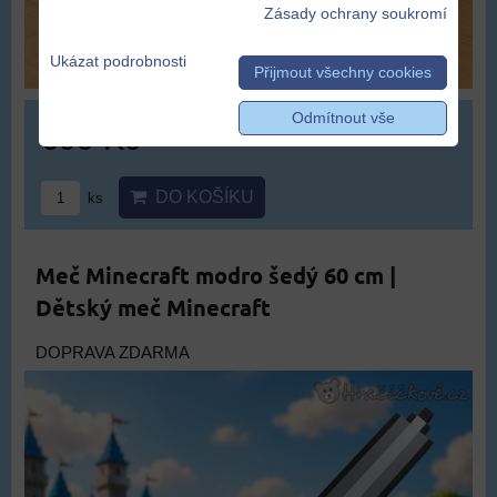
Zásady ochrany soukromí
Ukázat podrobnosti
Přijmout všechny cookies
Odmítnout vše
699 Kč
DO KOŠÍKU
ks
Meč Minecraft modro šedý 60 cm |
Dětský meč Minecraft
DOPRAVA ZDARMA