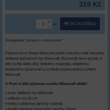
319 Kč
DO KOŠÍKU
ks
Dostupnost:
Skladem u dodavatele*
Plyšová ovce Sheep Minecraft potěší všechny malé fanoušky
oblíbené počítačové hry Minecraft. Roztomilý herní plyšák si
děti rychle oblíbí díky hebkému materiálu, detailnímu
pixelovému zpracování a vzhledu inspirovanému světem
Minecraft.
✨ Proč si děti plyšovou ovečku Minecraft oblíbí:
• motiv oblíbené hry Minecraft
• velikost cca 16 cm
• hebký a příjemný plyšový materiál
• detailní pixelové zpracování ovečky Sheep