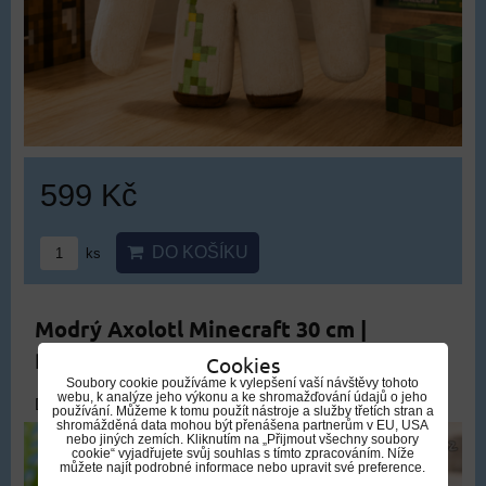
599 Kč
DO KOŠÍKU
ks
Modrý Axolotl Minecraft 30 cm |
Plyšový Axolotl Minecraft pro děti
Cookies
Soubory cookie používáme k vylepšení vaší návštěvy tohoto
webu, k analýze jeho výkonu a ke shromažďování údajů o jeho
DOPRAVA ZDARMA
používání. Můžeme k tomu použít nástroje a služby třetích stran a
shromážděná data mohou být přenášena partnerům v EU, USA
nebo jiných zemích. Kliknutím na „Přijmout všechny soubory
cookie“ vyjadřujete svůj souhlas s tímto zpracováním. Níže
můžete najít podrobné informace nebo upravit své preference.