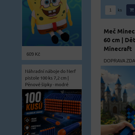
ks
Meč Minec
60 cm | Dě
Minecraft
609 Kč
DOPRAVA ZD
Náhradní náboje do Nerf
pistole 100 ks 7,2 cm |
Pěnové šipky - modré