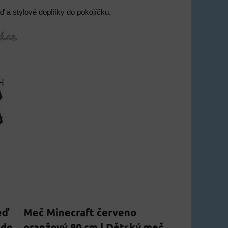
eď a stylové doplňky do pokojíčku.
eď
Meč Minecraft červeno
 do
oranžový 80 cm | Dětský meč