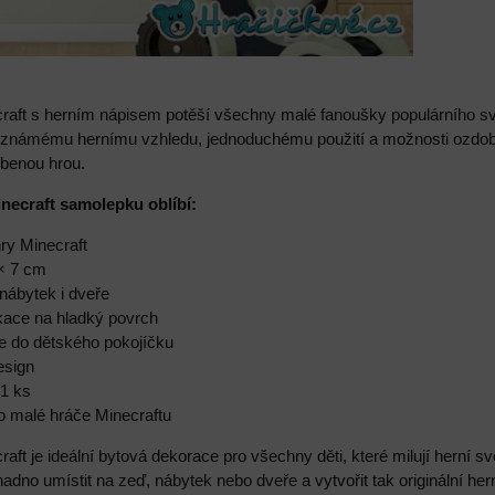
aft s herním nápisem potěší všechny malé fanoušky populárního svět
ky známému hernímu vzhledu, jednoduchému použití a možnosti ozdobi
íbenou hrou.
inecraft samolepku oblíbí:
hry Minecraft
 × 7 cm
nábytek i dveře
ikace na hladký povrch
ce do dětského pokojíčku
esign
 1 ks
o malé hráče Minecraftu
ft je ideální bytová dekorace pro všechny děti, které milují herní sv
snadno umístit na zeď, nábytek nebo dveře a vytvořit tak originální h