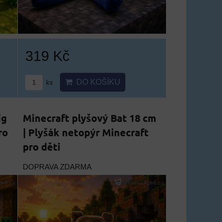
319 Kč
DO KOŠÍKU
ks
ig
Minecraft plyšový Bat 18 cm
ro
| Plyšák netopýr Minecraft
pro děti
DOPRAVA ZDARMA