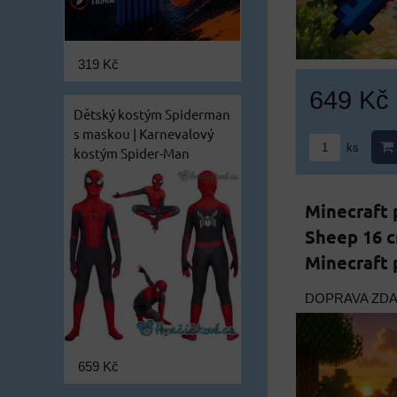
319 Kč
649 Kč
Dětský kostým Spiderman
s maskou | Karnevalový
ks
kostým Spider-Man
Minecraft 
Sheep 16 c
Minecraft 
DOPRAVA ZD
659 Kč