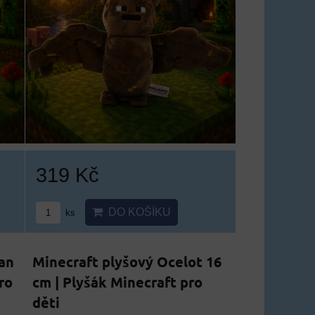
319 Kč
DO KOŠÍKU
ks
an
Minecraft plyšový Ocelot 16
ro
cm | Plyšák Minecraft pro
děti