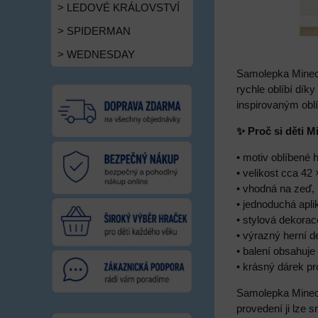
> LEDOVÉ KRÁLOVSTVÍ
> SPIDERMAN
> WEDNESDAY
Samolepka Minecr
rychle oblíbí dí
inspirovaným obl
✨ Proč si děti M
• motiv oblíbené 
• velikost cca 42
• vhodná na zeď, 
• jednoduchá apl
• stylová dekora
• výrazný herní d
• balení obsahuje
• krásný dárek pr
Samolepka Minecra
provedení ji lze 