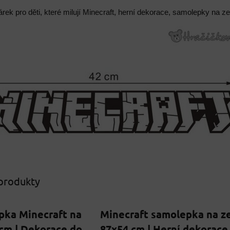
árek pro děti, které milují Minecraft, herní dekorace, samolepky na z
 produkty
pka Minecraft na
Minecraft samolepka na z
cm | Dekorace do
87x54 cm | Herní dekorace