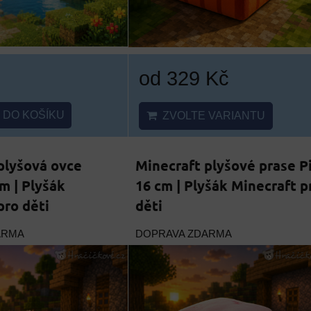
od 329 Kč
DO KOŠÍKU
ZVOLTE VARIANTU
plyšová ovce
Minecraft plyšové prase P
m | Plyšák
16 cm | Plyšák Minecraft p
pro děti
děti
ARMA
DOPRAVA ZDARMA