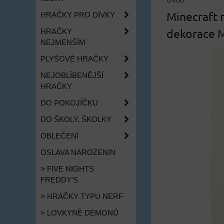
Úvod
Minecraft 
HRAČKY PRO DÍVKY
dekorace M
HRAČKY
NEJMENŠÍM
PLYŠOVÉ HRAČKY
NEJOBLÍBENĚJŠÍ
HRAČKY
DO POKOJÍČKU
DO ŠKOLY, ŠKOLKY
OBLEČENÍ
OSLAVA NAROZENIN
> FIVE NIGHTS
FREDDY'S
> HRAČKY TYPU NERF
> LOVKYNĚ DÉMONŮ