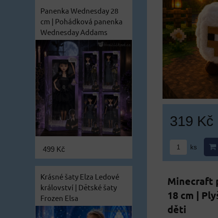
Panenka Wednesday 28
cm | Pohádková panenka
Wednesday Addams
319 Kč
ks
499 Kč
Krásné šaty Elza Ledové
Minecraft 
království | Dětské šaty
18 cm | Pl
Frozen Elsa
děti