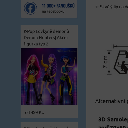
✨ Skvělý tip na d
K-Pop Lovkyně démonů
Demon Hunters| Akční
figurka typ 2
Alternativní
od 499 Kč
3D Samole
zeď 70x50 