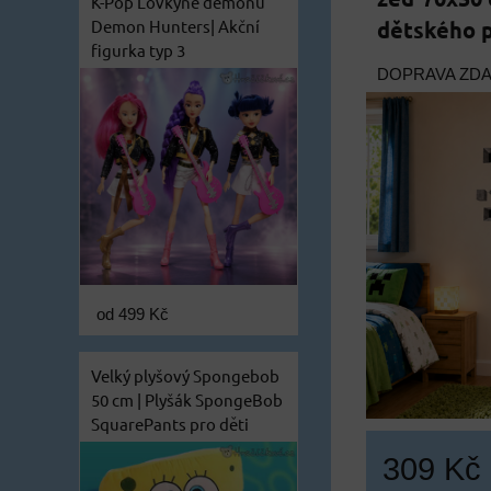
K-Pop Lovkyně démonů
Demon Hunters| Akční
dětského 
figurka typ 3
DOPRAVA ZD
od 499 Kč
Velký plyšový Spongebob
50 cm | Plyšák SpongeBob
SquarePants pro děti
309 Kč