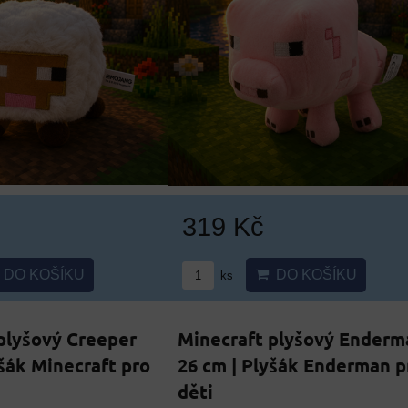
319 Kč
DO KOŠÍKU
DO KOŠÍKU
ks
plyšový Creeper
Minecraft plyšový Enderm
yšák Minecraft pro
26 cm | Plyšák Enderman p
děti