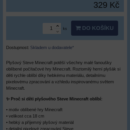
329 Kč
DO KOŠÍKU
ks
Dostupnost:
Skladem u dodavatele*
Plyšový Steve Minecraft potěší všechny malé fanoušky
oblíbené počítačové hry Minecraft. Roztomilý herní plyšák si
děti rychle oblíbí díky hebkému materiálu, detailnímu
pixelovému zpracování a vzhledu inspirovanému světem
Minecraft.
✨ Proč si děti plyšového Steve Minecraft oblíbí:
• motiv oblíbené hry Minecraft
• velikost cca 18 cm
• hebký a příjemný plyšový materiál
• detailní pixelové zpracování Steve