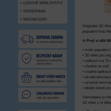
> LEDOVÉ KRÁLOVSTVÍ
> SPIDERMAN
> WEDNESDAY
Originální 3D Min
populární hrou Mi
✨ Proč si děti M
• motiv populární
• 3D efekt pro ori
• velikost cca 70
• vhodná na zeď, 
• snadná aplikac
• skvělá dekorac
• výrazné herní 
• ideální dárek p
Samolepka rychle
3D efekt z ní děl