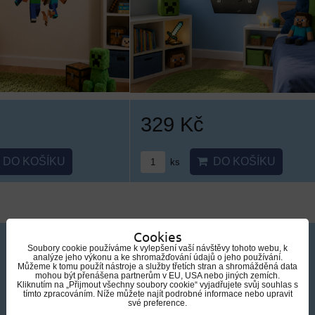
329 Kč
DO KOŠÍKU
DO KOŠÍKU
ks
Cookies
Soubory cookie používáme k vylepšení vaší návštěvy tohoto webu, k
analýze jeho výkonu a ke shromažďování údajů o jeho používání.
Můžeme k tomu použít nástroje a služby třetích stran a shromážděná data
mohou být přenášena partnerům v EU, USA nebo jiných zemích.
Kliknutím na „Přijmout všechny soubory cookie“ vyjadřujete svůj souhlas s
tímto zpracováním. Níže můžete najít podrobné informace nebo upravit
své preference.