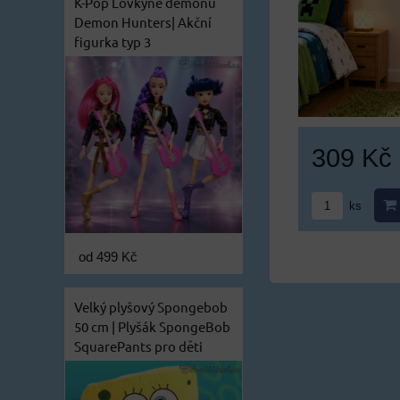
K-Pop Lovkyně démonů
Demon Hunters| Akční
figurka typ 3
309 Kč
ks
od 499 Kč
Velký plyšový Spongebob
50 cm | Plyšák SpongeBob
SquarePants pro děti