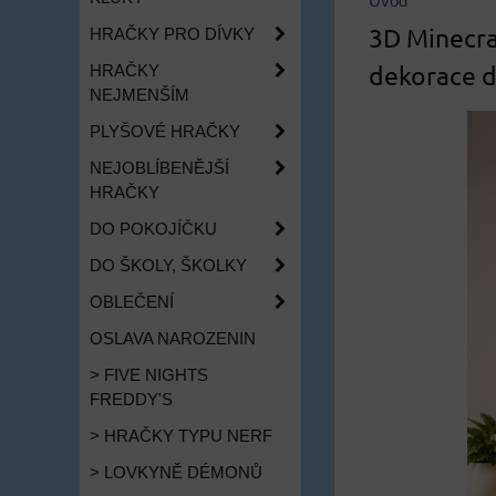
Úvod
3D Minecra
HRAČKY PRO DÍVKY
dekorace d
HRAČKY
NEJMENŠÍM
PLYŠOVÉ HRAČKY
NEJOBLÍBENĚJŠÍ
HRAČKY
DO POKOJÍČKU
DO ŠKOLY, ŠKOLKY
OBLEČENÍ
OSLAVA NAROZENIN
> FIVE NIGHTS
FREDDY'S
> HRAČKY TYPU NERF
> LOVKYNĚ DÉMONŮ