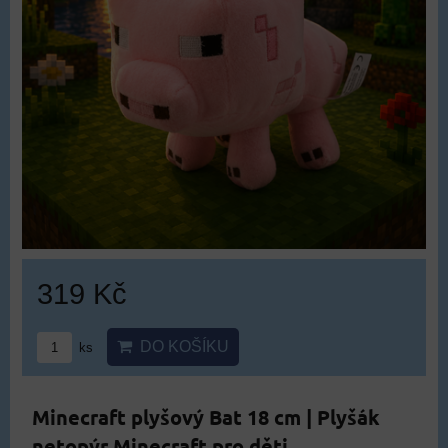
319 Kč
DO KOŠÍKU
ks
Minecraft plyšový Bat 18 cm | Plyšák
netopýr Minecraft pro děti