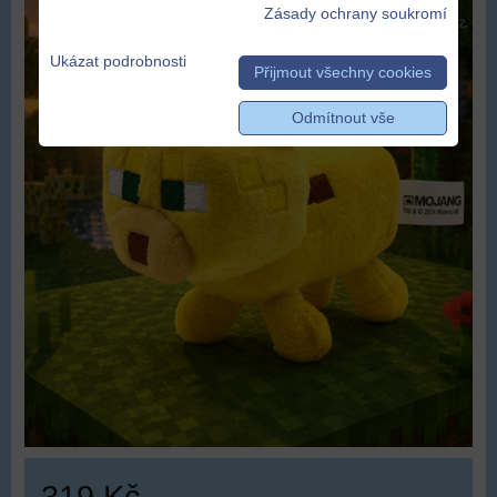
Zásady ochrany soukromí
Ukázat podrobnosti
Přijmout všechny cookies
Odmítnout vše
319 Kč