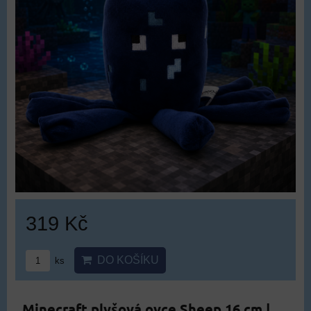
319 Kč
DO KOŠÍKU
ks
Minecraft plyšová ovce Sheep 16 cm |