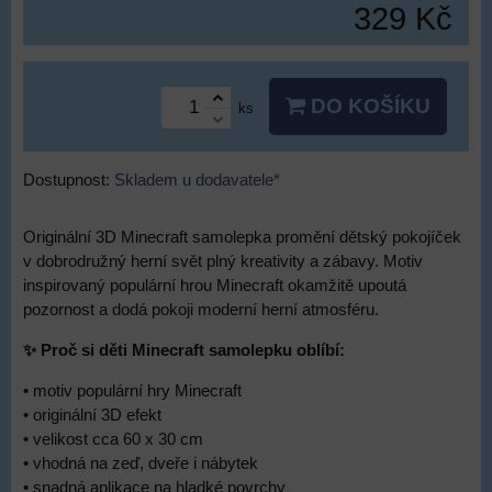
329 Kč
DO KOŠÍKU
ks
Dostupnost:
Skladem u dodavatele*
Originální 3D Minecraft samolepka promění dětský pokojíček
v dobrodružný herní svět plný kreativity a zábavy. Motiv
inspirovaný populární hrou Minecraft okamžitě upoutá
pozornost a dodá pokoji moderní herní atmosféru.
✨ Proč si děti Minecraft samolepku oblíbí:
• motiv populární hry Minecraft
• originální 3D efekt
• velikost cca 60 x 30 cm
• vhodná na zeď, dveře i nábytek
• snadná aplikace na hladké povrchy