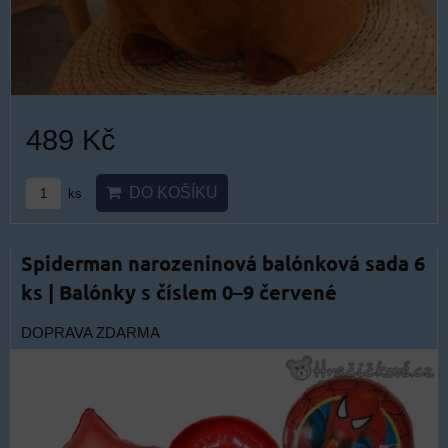
489 Kč
DO KOŠÍKU
ks
Spiderman narozeninová balónková sada 6
ks | Balónky s číslem 0–9 červené
DOPRAVA ZDARMA