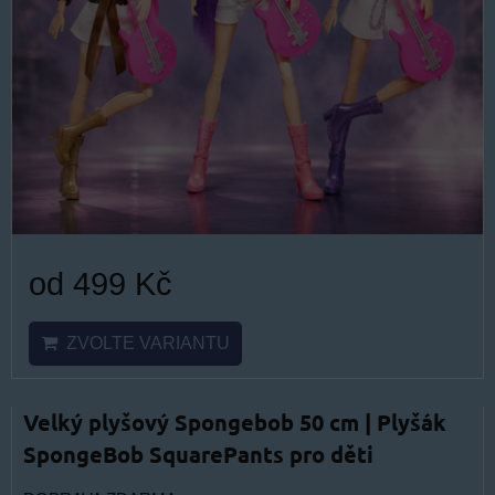
od 499 Kč
ZVOLTE VARIANTU
Velký plyšový Spongebob 50 cm | Plyšák
SpongeBob SquarePants pro děti