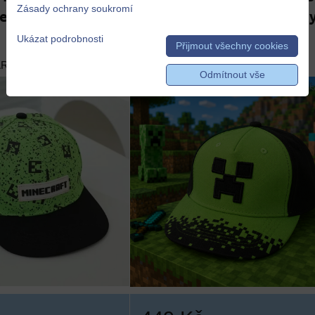
Zásady ochrany soukromí
ecraft pro kluky,
čepice Minecraft pro kluky
typ 3
Ukázat podrobnosti
Přijmout všechny cookies
ARMA
DOPRAVA ZDARMA
Odmítnout vše