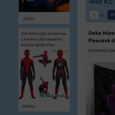
449 Kč
ks
319 Kč
Deka Mine
Dětský kostým Spiderman
s maskou | Karnevalový
Fleecová d
kostým Spider-Man
DOPRAVA ZD
659 Kč