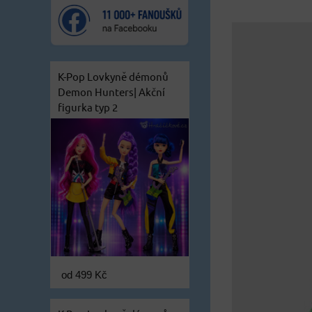
K-Pop Lovkyně démonů
Demon Hunters| Akční
figurka typ 2
od 499 Kč