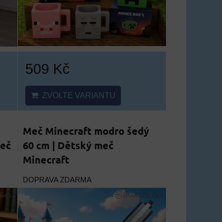
509 Kč
ZVOLTE VARIANTU
Meč Minecraft modro šedý
meč
60 cm | Dětský meč
Minecraft
DOPRAVA ZDARMA