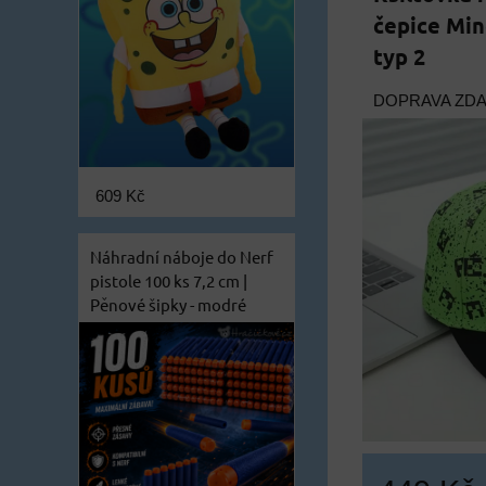
čepice Min
typ 2
DOPRAVA ZD
609 Kč
Náhradní náboje do Nerf
pistole 100 ks 7,2 cm |
Pěnové šipky - modré