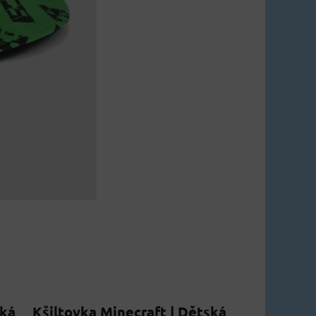
ská
Kšiltovka Minecraft | Dětská