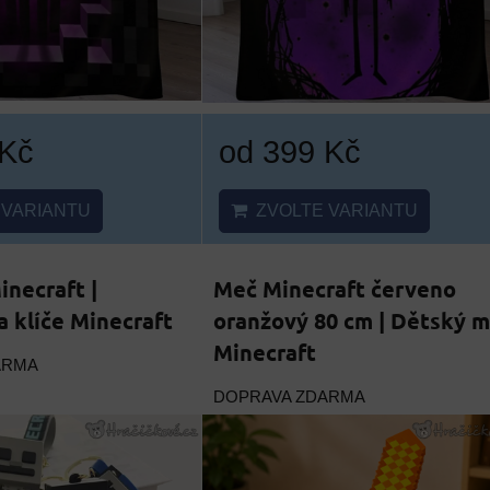
 Kč
od 399 Kč
VARIANTU
ZVOLTE VARIANTU
inecraft |
Meč Minecraft červeno
a klíče Minecraft
oranžový 80 cm | Dětský 
Minecraft
ARMA
DOPRAVA ZDARMA