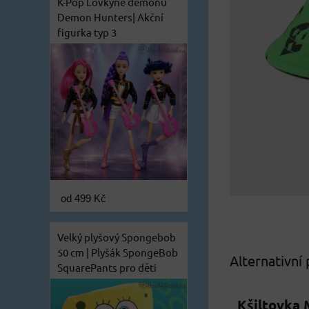
K-Pop Lovkyně démonů
Demon Hunters| Akční
figurka typ 3
od 499 Kč
Velký plyšový Spongebob
50 cm | Plyšák SpongeBob
Alternativní
SquarePants pro děti
Kšiltovka 