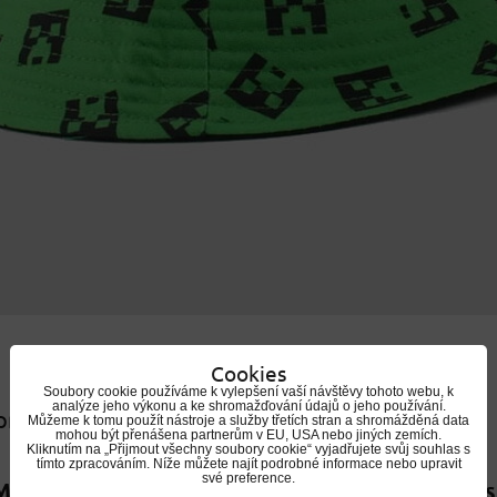
Cookies
Soubory cookie používáme k vylepšení vaší návštěvy tohoto webu, k
analýze jeho výkonu a ke shromažďování údajů o jeho používání.
 produkty
Můžeme k tomu použít nástroje a služby třetích stran a shromážděná data
mohou být přenášena partnerům v EU, USA nebo jiných zemích.
Kliknutím na „Přijmout všechny soubory cookie“ vyjadřujete svůj souhlas s
tímto zpracováním. Níže můžete najít podrobné informace nebo upravit
své preference.
Minecraft | Dětská
Kšiltovka Minecraft | Dět