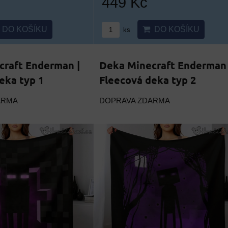
449 Kč
DO KOŠÍKU
DO KOŠÍKU
ks
craft Enderman |
Deka Minecraft Enderman 
eka typ 1
Fleecová deka typ 2
ARMA
DOPRAVA ZDARMA