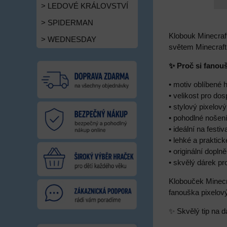
> LEDOVÉ KRÁLOVSTVÍ
> SPIDERMAN
Klobouk Minecraft
> WEDNESDAY
světem Minecraft 
✨ Proč si fanouš
• motiv oblíbené 
• velikost pro dos
• stylový pixelov
• pohodlné nošen
• ideální na festiv
• lehké a praktic
• originální dopl
• skvělý dárek pr
Klobouček Minecr
fanouška pixelov
✨ Skvělý tip na dá