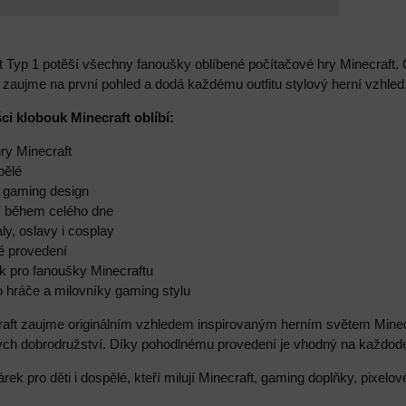
 Typ 1 potěší všechny fanoušky oblíbené počítačové hry Minecraft. 
zaujme na první pohled a dodá každému outfitu stylový herní vzhled
ci klobouk Minecraft oblíbí:
hry Minecraft
pělé
ý gaming design
í během celého dne
aly, oslavy i cosplay
ké provedení
něk pro fanoušky Minecraftu
o hráče a milovníky gaming stylu
aft zaujme originálním vzhledem inspirovaným herním světem Minec
ých dobrodružství. Díky pohodlnému provedení je vhodný na každode
rek pro děti i dospělé, kteří milují Minecraft, gaming doplňky, pixelov