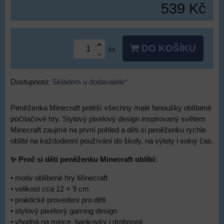
539 Kč
DO KOŠÍKU
ks
Dostupnost:
Skladem u dodavatele*
Peněženka Minecraft potěší všechny malé fanoušky oblíbené
počítačové hry. Stylový pixelový design inspirovaný světem
Minecraft zaujme na první pohled a děti si peněženku rychle
oblíbí na každodenní používání do školy, na výlety i volný čas.
✨ Proč si děti peněženku Minecraft oblíbí:
• motiv oblíbené hry Minecraft
• velikost cca 12 × 9 cm
• praktické provedení pro děti
• stylový pixelový gaming design
• vhodná na mince, bankovky i drobnosti