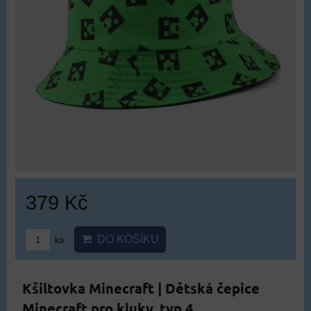
379 Kč
DO KOŠÍKU
ks
Kšiltovka Minecraft | Dětská čepice
Minecraft pro kluky, typ 4