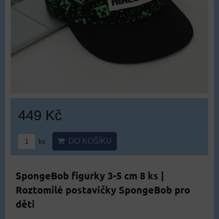
449 Kč
DO KOŠÍKU
ks
SpongeBob figurky 3-5 cm 8 ks |
Roztomilé postavičky SpongeBob pro
děti