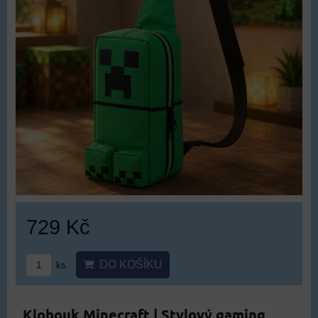
729 Kč
DO KOŠÍKU
ks
Klobouk Minecraft | Stylový gaming