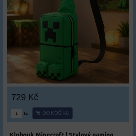
729 Kč
DO KOŠÍKU
ks
Klobouk Minecraft | Stylový gaming