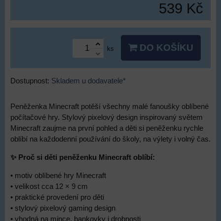
539 Kč
DO KOŠÍKU
ks
Dostupnost:
Skladem u dodavatele*
Peněženka Minecraft potěší všechny malé fanoušky oblíbené
počítačové hry. Stylový pixelový design inspirovaný světem
Minecraft zaujme na první pohled a děti si peněženku rychle
oblíbí na každodenní používání do školy, na výlety i volný čas.
✨ Proč si děti peněženku Minecraft oblíbí:
• motiv oblíbené hry Minecraft
• velikost cca 12 × 9 cm
• praktické provedení pro děti
• stylový pixelový gaming design
• vhodná na mince, bankovky i drobnosti