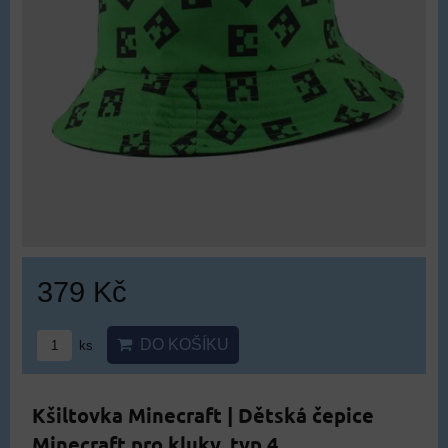
379 Kč
DO KOŠÍKU
ks
Kšiltovka Minecraft | Dětská čepice
Minecraft pro kluky, typ 4