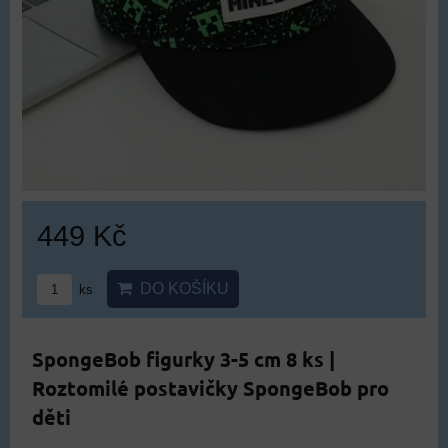
449 Kč
DO KOŠÍKU
ks
SpongeBob figurky 3-5 cm 8 ks |
Roztomilé postavičky SpongeBob pro
děti