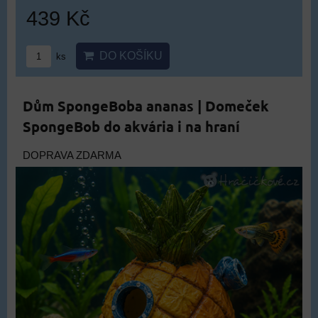
439 Kč
DO KOŠÍKU
ks
Dům SpongeBoba ananas | Domeček
SpongeBob do akvária i na hraní
DOPRAVA ZDARMA