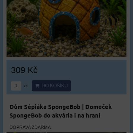
309 Kč
DO KOŠÍKU
ks
Dům Sépiáka SpongeBob | Domeček
SpongeBob do akvária i na hraní
DOPRAVA ZDARMA