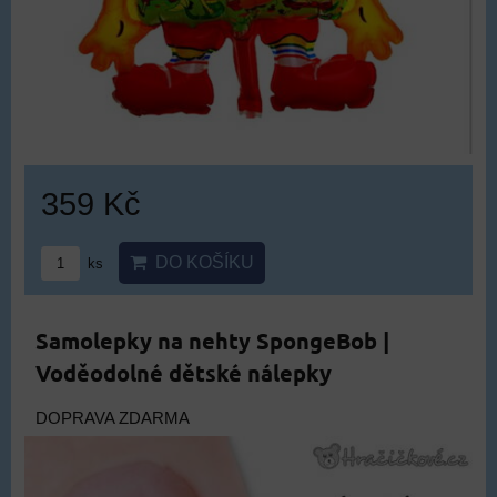
359 Kč
DO KOŠÍKU
ks
Samolepky na nehty SpongeBob |
Voděodolné dětské nálepky
DOPRAVA ZDARMA