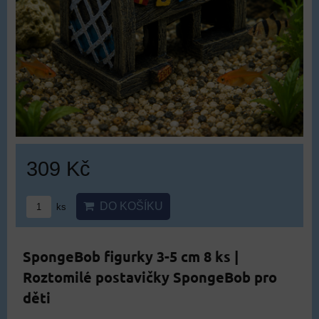
309 Kč
DO KOŠÍKU
ks
SpongeBob figurky 3-5 cm 8 ks |
Roztomilé postavičky SpongeBob pro
děti