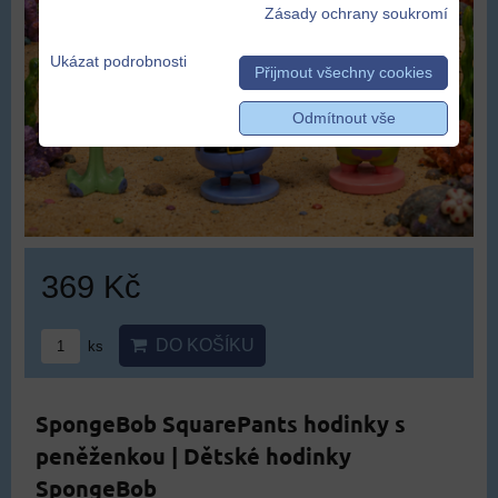
Zásady ochrany soukromí
Ukázat podrobnosti
Přijmout všechny cookies
Odmítnout vše
369 Kč
DO KOŠÍKU
ks
SpongeBob SquarePants hodinky s
peněženkou | Dětské hodinky
SpongeBob