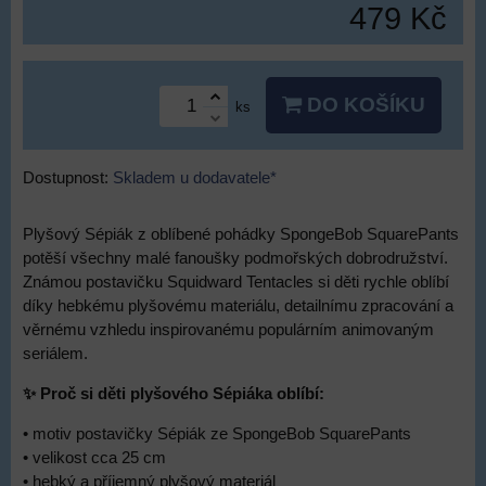
479 Kč
DO KOŠÍKU
ks
Dostupnost:
Skladem u dodavatele*
Plyšový Sépiák z oblíbené pohádky SpongeBob SquarePants
potěší všechny malé fanoušky podmořských dobrodružství.
Známou postavičku Squidward Tentacles si děti rychle oblíbí
díky hebkému plyšovému materiálu, detailnímu zpracování a
věrnému vzhledu inspirovanému populárním animovaným
seriálem.
✨ Proč si děti plyšového Sépiáka oblíbí:
• motiv postavičky Sépiák ze SpongeBob SquarePants
• velikost cca 25 cm
• hebký a příjemný plyšový materiál