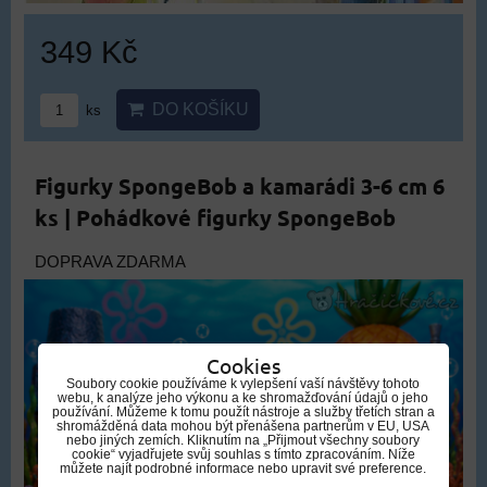
349 Kč
DO KOŠÍKU
ks
Figurky SpongeBob a kamarádi 3-6 cm 6
ks | Pohádkové figurky SpongeBob
DOPRAVA ZDARMA
Cookies
Soubory cookie používáme k vylepšení vaší návštěvy tohoto
webu, k analýze jeho výkonu a ke shromažďování údajů o jeho
používání. Můžeme k tomu použít nástroje a služby třetích stran a
shromážděná data mohou být přenášena partnerům v EU, USA
nebo jiných zemích. Kliknutím na „Přijmout všechny soubory
cookie“ vyjadřujete svůj souhlas s tímto zpracováním. Níže
můžete najít podrobné informace nebo upravit své preference.