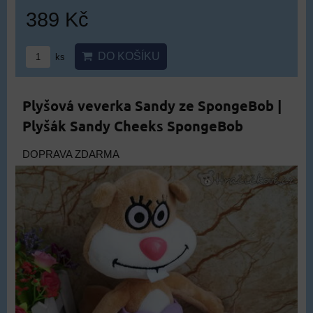
389 Kč
DO KOŠÍKU
ks
Plyšová veverka Sandy ze SpongeBob |
Plyšák Sandy Cheeks SpongeBob
DOPRAVA ZDARMA