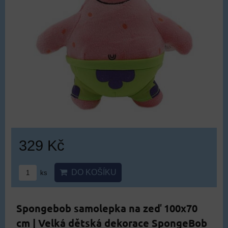
329 Kč
DO KOŠÍKU
ks
Spongebob samolepka na zeď 100x70
cm | Velká dětská dekorace SpongeBob