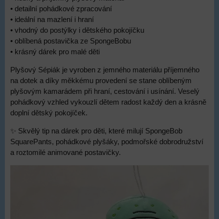
• detailní pohádkové zpracování
• ideální na mazlení i hraní
• vhodný do postýlky i dětského pokojíčku
• oblíbená postavička ze SpongeBobu
• krásný dárek pro malé děti
Plyšový Sépiák je vyroben z jemného materiálu příjemného
na dotek a díky měkkému provedení se stane oblíbeným
plyšovým kamarádem při hraní, cestování i usínání. Veselý
pohádkový vzhled vykouzlí dětem radost každý den a krásně
doplní dětský pokojíček.
✨ Skvělý tip na dárek pro děti, které milují SpongeBob
SquarePants, pohádkové plyšáky, podmořské dobrodružství
a roztomilé animované postavičky.