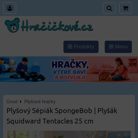
Produkty
Menu
Úvod
Plyšové hračky
Plyšový Sépiák SpongeBob | Plyšák
Squidward Tentacles 25 cm