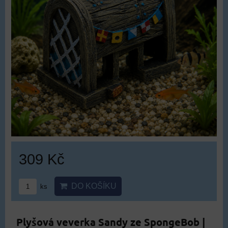
309 Kč
DO KOŠÍKU
ks
Plyšová veverka Sandy ze SpongeBob |