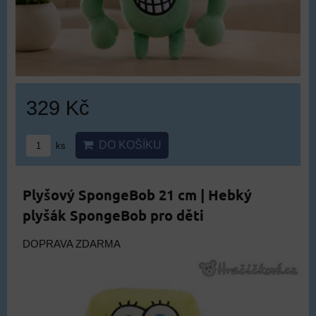
329 Kč
DO KOŠÍKU
ks
Plyšový SpongeBob 21 cm | Hebký
plyšák SpongeBob pro děti
DOPRAVA ZDARMA