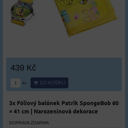
439 Kč
DO KOŠÍKU
ks
3x Fóliový balónek Patrik SpongeBob 60
× 41 cm | Narozeninová dekorace
DOPRAVA ZDARMA