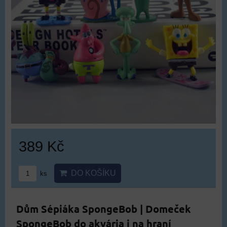
389 Kč
DO KOŠÍKU
ks
Dům Sépiáka SpongeBob | Domeček
SpongeBob do akvária i na hraní