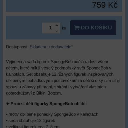
759 Kč
DO KOŠÍKU
ks
Dostupnost:
Skladem u dodavatele*
Výjimečná sada figurek SpongeBob udělá radost všem
dětem, které milují veselý podmořský svět SpongeBob v
kalhotách. Set obsahuje 12 různých figurek inspirovaných
oblíbenými pohádkovými postavičkami a děti si díky nim užijí
spoustu zábavy při hraní, sbírání i vytváření vlastních
dobrodružství z Bikini Bottom.
✨ Proč si děti figurky SpongeBob oblíbí:
• motiv oblíbené pohádky SpongeBob v kalhotách
• sada obsahuje 12 figurek
• velikost figurek cca 7–8 cm