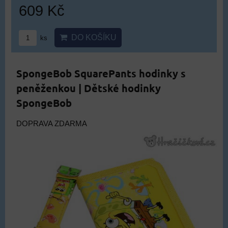
609 Kč
DO KOŠÍKU
ks
SpongeBob SquarePants hodinky s
peněženkou | Dětské hodinky
SpongeBob
DOPRAVA ZDARMA