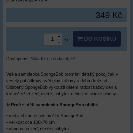
DOPRAVA ZDARMA
349 Kč
DO KOŠÍKU
ks
Dostupnost:
Skladem u dodavatele*
Velká samolepka SpongeBob promění dětský pokojíček v
veselý pohádkový svět plný zábavy a dobrodružství.
Oblíbený SpongeBob vykouzlí dětem radost každý den a
krásně oživí zeď, dveře, nábytek nebo jiné hladké plochy.
✨ Proč si děti samolepku SpongeBob oblíbí:
• motiv oblíbené postavičky SpongeBob
• velikost cca 100x70 cm
• vhodná na zeď, dveře i nábytek