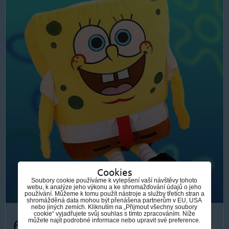
Cookies
Soubory cookie používáme k vylepšení vaší návštěvy tohoto
webu, k analýze jeho výkonu a ke shromažďování údajů o jeho
používání. Můžeme k tomu použít nástroje a služby třetích stran a
shromážděná data mohou být přenášena partnerům v EU, USA
nebo jiných zemích. Kliknutím na „Přijmout všechny soubory
cookie“ vyjadřujete svůj souhlas s tímto zpracováním. Níže
můžete najít podrobné informace nebo upravit své preference.
609 Kč