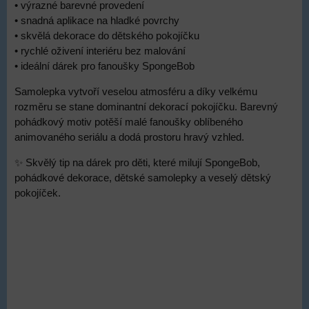
• výrazné barevné provedení
• snadná aplikace na hladké povrchy
• skvělá dekorace do dětského pokojíčku
• rychlé oživení interiéru bez malování
• ideální dárek pro fanoušky SpongeBob
Samolepka vytvoří veselou atmosféru a díky velkému
rozměru se stane dominantní dekorací pokojíčku. Barevný
pohádkový motiv potěší malé fanoušky oblíbeného
animovaného seriálu a dodá prostoru hravý vzhled.
✨ Skvělý tip na dárek pro děti, které milují SpongeBob,
pohádkové dekorace, dětské samolepky a veselý dětský
pokojíček.