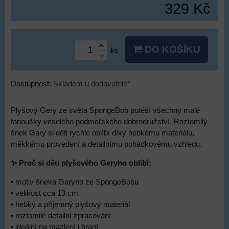
329 Kč
DO KOŠÍKU
ks
Dostupnost:
Skladem u dodavatele*
Plyšový Gery ze světa SpongeBob potěší všechny malé
fanoušky veselého podmořského dobrodružství. Roztomilý
šnek Gary si děti rychle oblíbí díky hebkému materiálu,
měkkému provedení a detailnímu pohádkovému vzhledu.
✨ Proč si děti plyšového Geryho oblíbí:
• motiv šneka Garyho ze SpongeBobu
• velikost cca 13 cm
• hebký a příjemný plyšový materiál
• roztomilé detailní zpracování
• ideální na mazlení i hraní