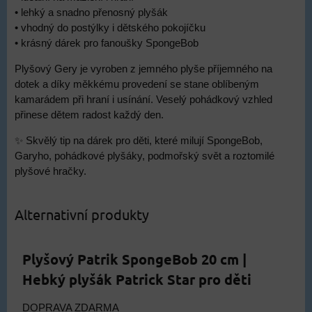
• lehký a snadno přenosný plyšák
• vhodný do postýlky i dětského pokojíčku
• krásný dárek pro fanoušky SpongeBob
Plyšový Gery je vyroben z jemného plyše příjemného na
dotek a díky měkkému provedení se stane oblíbeným
kamarádem při hraní i usínání. Veselý pohádkový vzhled
přinese dětem radost každý den.
✨ Skvělý tip na dárek pro děti, které milují SpongeBob,
Garyho, pohádkové plyšáky, podmořský svět a roztomilé
plyšové hračky.
Alternativní produkty
Plyšový Patrik SpongeBob 20 cm |
Hebký plyšák Patrick Star pro děti
DOPRAVA ZDARMA