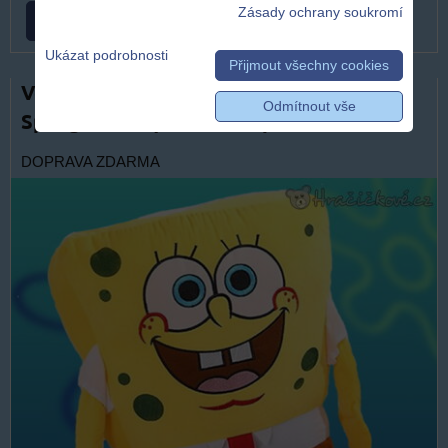
Zásady ochrany soukromí
ZVOLTE VARIANTU
Ukázat podrobnosti
Přijmout všechny cookies
Velký plyšový Spongebob 50 cm | Plyšák
Odmítnout vše
SpongeBob SquarePants pro děti
DOPRAVA ZDARMA