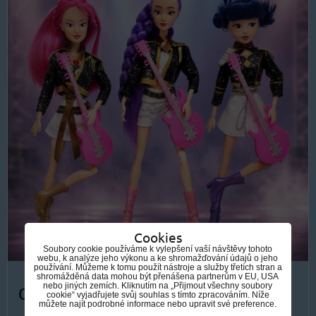
Cookies
Soubory cookie používáme k vylepšení vaší návštěvy tohoto
webu, k analýze jeho výkonu a ke shromažďování údajů o jeho
používání. Můžeme k tomu použít nástroje a služby třetích stran a
shromážděná data mohou být přenášena partnerům v EU, USA
nebo jiných zemích. Kliknutím na „Přijmout všechny soubory
od 499 Kč
cookie“ vyjadřujete svůj souhlas s tímto zpracováním. Níže
můžete najít podrobné informace nebo upravit své preference.