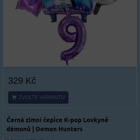
329 Kč
ZVOLTE VARIANTU
Černá zimní čepice K-pop Lovkyně
démonů | Demon Hunters