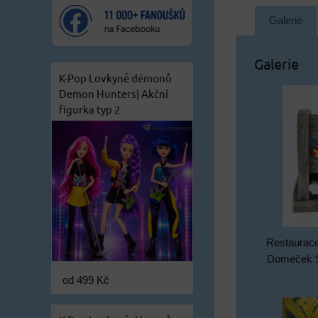
Galerie
Galerie
K-Pop Lovkyně démonů
Demon Hunters| Akční
figurka typ 2
Restaurace
Domeček S
od 499 Kč