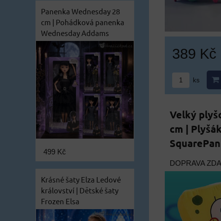
Panenka Wednesday 28
cm | Pohádková panenka
Wednesday Addams
389 Kč
ks
Velký ply
cm | Plyš
SquarePant
499 Kč
DOPRAVA ZD
Krásné šaty Elza Ledové
království | Dětské šaty
Frozen Elsa