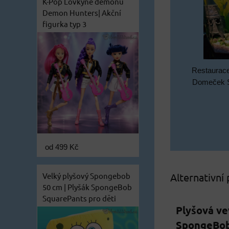
K-Pop Lovkyně démonů
Demon Hunters| Akční
figurka typ 3
Restaurace
Domeček S
od 499 Kč
Velký plyšový Spongebob
Alternativní
50 cm | Plyšák SpongeBob
SquarePants pro děti
Plyšová ve
SpongeBob