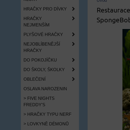
Úvod
Restaurace
HRAČKY PRO DÍVKY
SpongeBob 
HRAČKY
NEJMENŠÍM
PLYŠOVÉ HRAČKY
NEJOBLÍBENĚJŠÍ
HRAČKY
DO POKOJÍČKU
DO ŠKOLY, ŠKOLKY
OBLEČENÍ
OSLAVA NAROZENIN
> FIVE NIGHTS
FREDDY'S
> HRAČKY TYPU NERF
> LOVKYNĚ DÉMONŮ