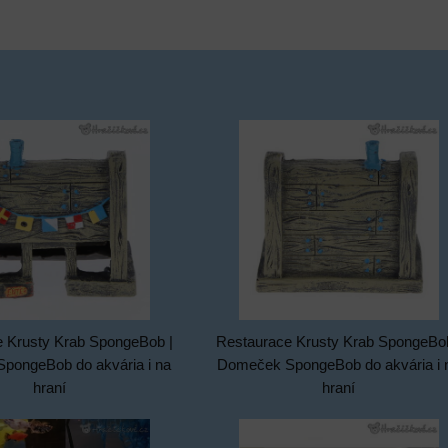
 Krusty Krab SpongeBob |
Restaurace Krusty Krab SpongeBob
pongeBob do akvária i na
Domeček SpongeBob do akvária i 
hraní
hraní