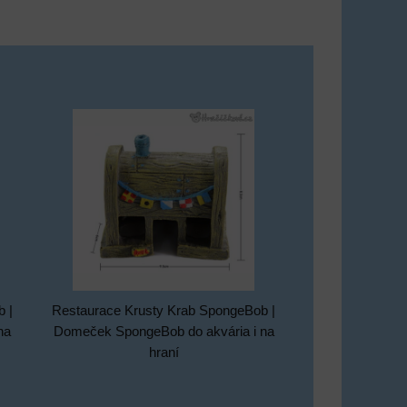
 |
Restaurace Krusty Krab SpongeBob |
na
Domeček SpongeBob do akvária i na
hraní