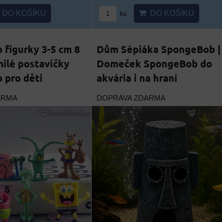
DO KOŠÍKU
DO KOŠÍKU
ks
figurky 3-5 cm 8
Dům Sépiáka SpongeBob |
milé postavičky
Domeček SpongeBob do
 pro děti
akvária i na hraní
ARMA
DOPRAVA ZDARMA