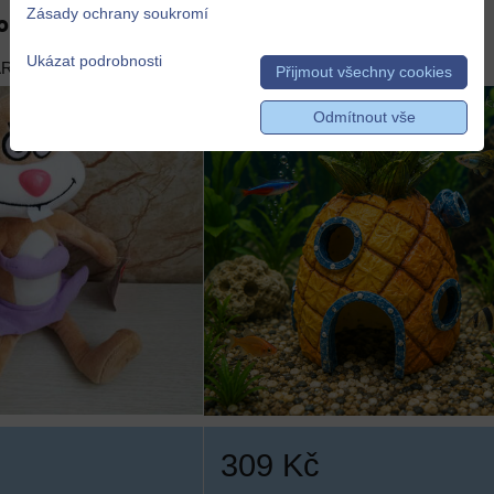
Zásady ochrany soukromí
pongeBob
akvária i na hraní
Ukázat podrobnosti
ARMA
DOPRAVA ZDARMA
Přijmout všechny cookies
Odmítnout vše
309 Kč