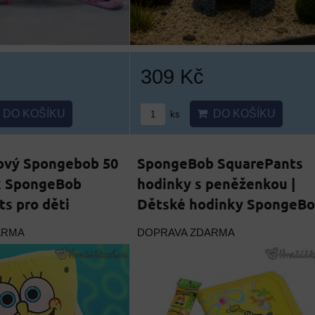
309 Kč
DO KOŠÍKU
DO KOŠÍKU
ks
šový Spongebob 50
SpongeBob SquarePants
ák SpongeBob
hodinky s peněženkou |
s pro děti
Dětské hodinky SpongeB
ARMA
DOPRAVA ZDARMA