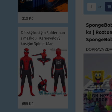
ks
319 Kč
SpongeBob 
ks | Rozto
Dětský kostým Spiderman
s maskou | Karnevalový
SpongeBob
kostým Spider-Man
DOPRAVA ZD
659 Kč