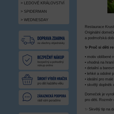
> LEDOVÉ KRÁLOVSTVÍ
> SPIDERMAN
> WEDNESDAY
Restaurace Krust
Originální domeče
a podmořská dobr
✨ Proč si děti r
• motiv oblíbené
• vhodná na hraní
• detailní a bare
• lehké a odolné 
• ideální pro ma
• skvělý doplněk 
Domeček je vyrob
pro děti. Rozměr
✨ Skvělý tip na d