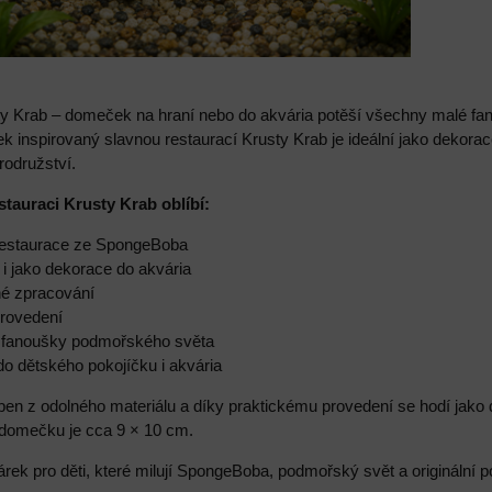
y Krab – domeček na hraní nebo do akvária potěší všechny malé fa
k inspirovaný slavnou restaurací Krusty Krab je ideální jako dekorac
odružství.
estauraci Krusty Krab oblíbí:
 restaurace ze SpongeBoba
 i jako dekorace do akvária
vné zpracování
provedení
lé fanoušky podmořského světa
do dětského pokojíčku i akvária
en z odolného materiálu a díky praktickému provedení se hodí jako 
 domečku je cca 9 × 10 cm.
árek pro děti, které milují SpongeBoba, podmořský svět a originální