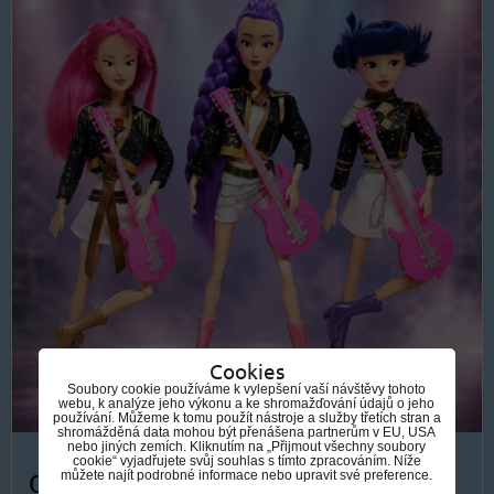
Cookies
Soubory cookie používáme k vylepšení vaší návštěvy tohoto
webu, k analýze jeho výkonu a ke shromažďování údajů o jeho
používání. Můžeme k tomu použít nástroje a služby třetích stran a
shromážděná data mohou být přenášena partnerům v EU, USA
nebo jiných zemích. Kliknutím na „Přijmout všechny soubory
cookie“ vyjadřujete svůj souhlas s tímto zpracováním. Níže
od 499 Kč
můžete najít podrobné informace nebo upravit své preference.