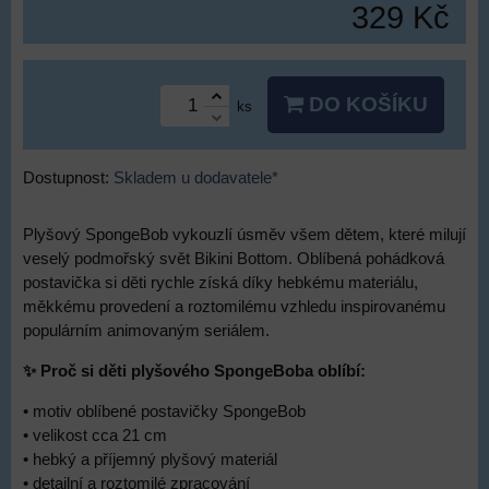
329 Kč
DO KOŠÍKU
ks
Dostupnost:
Skladem u dodavatele*
Plyšový SpongeBob vykouzlí úsměv všem dětem, které milují
veselý podmořský svět Bikini Bottom. Oblíbená pohádková
postavička si děti rychle získá díky hebkému materiálu,
měkkému provedení a roztomilému vzhledu inspirovanému
populárním animovaným seriálem.
✨ Proč si děti plyšového SpongeBoba oblíbí:
• motiv oblíbené postavičky SpongeBob
• velikost cca 21 cm
• hebký a příjemný plyšový materiál
• detailní a roztomilé zpracování