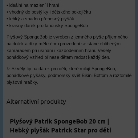
• ideální na mazlení i hraní
• vhodný do postýlky i dětského pokojíčku
• lehký a snadno přenosný plyšák
• krásný dárek pro fanoušky SpongeBob
Plyšový SpongeBob je vyroben z jemného plyše příjemného
na dotek a díky měkkému provedení se stane oblíbeným
kamarádem při usínání i každodenním hraní. Veselý
pohádkový vzhled přinese dětem radost každý den.
✨ Skvělý tip na dárek pro děti, které milují SpongeBob,
pohádkové plyšáky, podmořský svět Bikini Bottom a roztomilé
plyšové hračky.
Alternativní produkty
Plyšový Patrik SpongeBob 20 cm |
Hebký plyšák Patrick Star pro děti