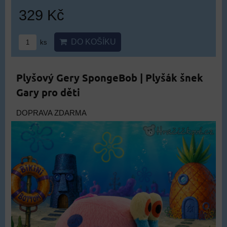
329 Kč
DO KOŠÍKU
ks
Plyšový Gery SpongeBob | Plyšák šnek
Gary pro děti
DOPRAVA ZDARMA