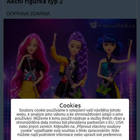
Akční figurka typ 2
DOPRAVA ZDARMA
Cookies
Soubory cookie používáme k vylepšení vaší návštěvy tohoto
webu, k analýze jeho výkonu a ke shromažďování údajů o jeho
používání. Můžeme k tomu použít nástroje a služby třetích stran a
shromážděná data mohou být přenášena partnerům v EU, USA
nebo jiných zemích. Kliknutím na „Přijmout všechny soubory
cookie“ vyjadřujete svůj souhlas s tímto zpracováním. Níže
můžete najít podrobné informace nebo upravit své preference.