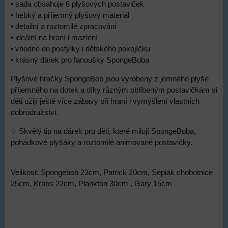
• sada obsahuje 6 plyšových postaviček
• hebký a příjemný plyšový materiál
• detailní a roztomilé zpracování
• ideální na hraní i mazlení
• vhodné do postýlky i dětského pokojíčku
• krásný dárek pro fanoušky SpongeBoba
Plyšové hračky SpongeBob jsou vyrobeny z jemného plyše
příjemného na dotek a díky různým oblíbeným postavičkám si
děti užijí ještě více zábavy při hraní i vymýšlení vlastních
dobrodružství.
✨ Skvělý tip na dárek pro děti, které milují SpongeBoba,
pohádkové plyšáky a roztomilé animované postavičky.
Velikost: Spongebob 23cm, Patrick 20cm, Sépiák chobotnice
25cm, Krabs 22cm, Plankton 30cm , Gary 15cm