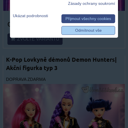
Zásady ochrany soukromí
Ukázat podrobnosti
Přijmout všechny cookies
od 499 Kč
Odmítnout vše
ZVOLTE VARIANTU
K-Pop Lovkyně démonů Demon Hunters|
Akční figurka typ 3
DOPRAVA ZDARMA