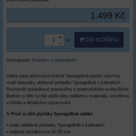
DOPRAVA ZDARMA
1.499 Kč
DO KOŠÍKU
ks
Dostupnost:
Skladem u dodavatele*
Velká sada plyšových hraček SpongeBob potěší všechny
malé fanoušky oblíbené pohádky SpongeBob v kalhotách.
Roztomilé pohádkové postavičky z podmořského světa Bikini
Bottom si děti rychle oblíbí díky hebkému materiálu, veselému
vzhledu a detailnímu zpracování.
✨ Proč si děti plyšáky SpongeBob oblíbí:
• motiv oblíbené pohádky SpongeBob v kalhotách
• velikost plyšáků cca 15–25 cm