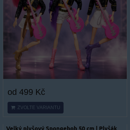
od 499 Kč
ZVOLTE VARIANTU
Velký plyšový Spongebob 50 cm | Plyšák