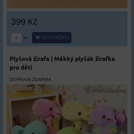
399 Kč
DO KOŠÍKU
ks
Plyšová žirafa | Měkký plyšák žirafka
pro děti
DOPRAVA ZDARMA