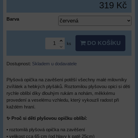
319 Kč
Barva
DO KOŠÍKU
ks
Dostupnost:
Skladem u dodavatele
Plyšová opička na zavěšení potěší všechny malé milovníky
zvířátek a hebkých plyšáků. Roztomilou plyšovou opici si děti
rychle oblíbí díky dlouhým rukám a nohám, měkkému
provedení a veselému vzhledu, který vykouzlí radost při
každém hraní.
✨ Proč si děti plyšovou opičku oblíbí:
• roztomilá plyšová opička na zavěšení
• velikost cca 65 cm (od hlavy k patě 25cm)