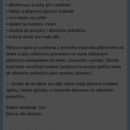
• dlouhé ruce a nohy pro zavěšení
• hebký a příjemný plyšový materiál
• více barev na výběr
• ideální na mazlení i hraní
• vhodná do postýlky i dětského pokojíčku
• krásný dárek pro malé děti
Plyšová opice je vyrobena z jemného materiálu příjemného na
dotek a díky měkkému provedení se stane oblíbeným
plyšovým kamarádem při hraní, cestování i usínání. Dlouhé
končetiny umožňují snadné zavěšení na postel, poličku nebo
do dětského pokojíčku jako veselou dekoraci.
✨ Skvělý tip na dárek pro děti, které milují plyšová zvířátka,
opičky, hebké plyšáky a roztomilé dekorace do dětského
pokojíčku.
Balení obsahuje: 1ks
Barva: dle obrázku