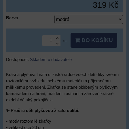
319 Kč
Barva
DO KOŠÍKU
ks
Dostupnost:
Skladem u dodavatele
Krásná plyšová žirafa si získá srdce všech dětí díky svému
roztomilému vzhledu, hebkému materiálu a příjemnému
měkkému provedení. Žirafka se stane oblíbeným plyšovým
kamarádem na hraní, mazlení i usínání a zároveň krásně
ozdobí dětský pokojíček.
✨ Proč si děti plyšovou žirafu oblíbí:
• motiv roztomilé žirafky
• velikost cca 20 cm