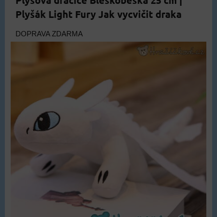
Plyšová dračice Bleskoběska 25 cm |
Plyšák Light Fury Jak vycvičit draka
DOPRAVA ZDARMA