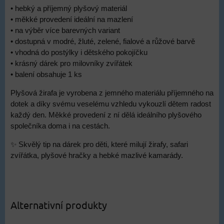
• hebký a příjemný plyšový materiál
• měkké provedení ideální na mazlení
• na výběr více barevných variant
• dostupná v modré, žluté, zelené, fialové a růžové barvě
• vhodná do postýlky i dětského pokojíčku
• krásný dárek pro milovníky zvířátek
• balení obsahuje 1 ks
Plyšová žirafa je vyrobena z jemného materiálu příjemného na
dotek a díky svému veselému vzhledu vykouzlí dětem radost
každý den. Měkké provedení z ní dělá ideálního plyšového
společníka doma i na cestách.
✨ Skvělý tip na dárek pro děti, které milují žirafy, safari
zvířátka, plyšové hračky a hebké mazlivé kamarády.
Alternativní produkty