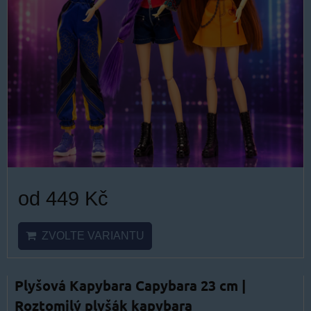
od 449 Kč
ZVOLTE VARIANTU
Plyšová Kapybara Capybara 23 cm |
Roztomilý plyšák kapybara