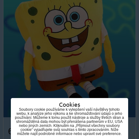
Cookies
Soubory cookie používáme k vylepšení vaší návštěvy tohoto
webu, k analýze jeho výkonu a ke shromažďování údajů o jeho
používání. Můžeme k tomu použít nástroje a služby třetích stran a
shromážděná data mohou být přenášena partnerům v EU, USA
nebo jiných zemích. Kliknutím na „Přijmout všechny soubory
609 Kč
cookie“ vyjadřujete svůj souhlas s tímto zpracováním. Níže
můžete najít podrobné informace nebo upravit své preference.