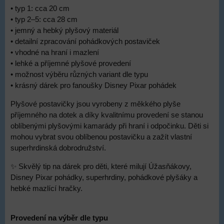
• typ 1: cca 20 cm
• typ 2–5: cca 28 cm
• jemný a hebký plyšový materiál
• detailní zpracování pohádkových postaviček
• vhodné na hraní i mazlení
• lehké a příjemné plyšové provedení
• možnost výběru různých variant dle typu
• krásný dárek pro fanoušky Disney Pixar pohádek
Plyšové postavičky jsou vyrobeny z měkkého plyše
příjemného na dotek a díky kvalitnímu provedení se stanou
oblíbenými plyšovými kamarády při hraní i odpočinku. Děti si
mohou vybrat svou oblíbenou postavičku a zažít vlastní
superhrdinská dobrodružství.
✨ Skvělý tip na dárek pro děti, které milují Úžasňákovy,
Disney Pixar pohádky, superhrdiny, pohádkové plyšáky a
hebké mazlící hračky.
Provedení na výběr dle typu