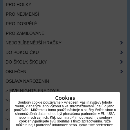
PRO HOLKY
PRO NEJMENŠÍ
PRO DOSPĚLÉ
PRO ZAMILOVANÉ
NEJOBLÍBENĚJŠÍ HRAČKY
DO POKOJÍČKU
DO ŠKOLY, ŠKOLKY
OBLEČENÍ
OSLAVA NAROZENIN
> FIVE NIGHTS FREDDY'S
Cookies
> HRAČKY TYPU NERF
Soubory cookie používáme k vylepšení vaší návštěvy tohoto
webu, k analýze jeho výkonu a ke shromažďování údajů o jeho
> LOVKYNĚ DÉMONŮ
používání. Můžeme k tomu použít nástroje a služby třetích stran a
shromážděná data mohou být přenášena partnerům v EU, USA
nebo jiných zemích. Kliknutím na „Přijmout všechny soubory
> LEDOVÉ KRÁLOVSTVÍ
cookie“ vyjadřujete svůj souhlas s tímto zpracováním. Níže
můžete najít podrobné informace nebo upravit své preference.
> SPIDERMAN