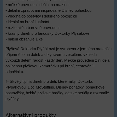
• měkké provedení ideální na mazlení
• detailní zpracování inspirované Disney pohádkou
• vhodná do postýlky i dětského pokojíčku
• ideální na hraní i usínání
• roztomilé a barevné provedení
• krásný dárek pro fanoušky Doktorky Plyšákové
• balení obsahuje 1 ks
Plyšová Doktorka Plyšáková je vyrobena z jemného materiálu
příjemného na dotek a díky svému veselému vzhledu
vykouzlí dětem radost každý den. Měkké provedení z ní dělá
oblíbenou plyšovou kamarádku při hraní, cestování i
odpočinku.
✨ Skvělý tip na dárek pro děti, které milují Doktorku
Plyšákovou, Doc McStuffins, Disney pohádky, pohádkové
postavičky, hebké plyšové hračky, dětské seriály a roztomilé
plyšáky.
Alternativní produkty