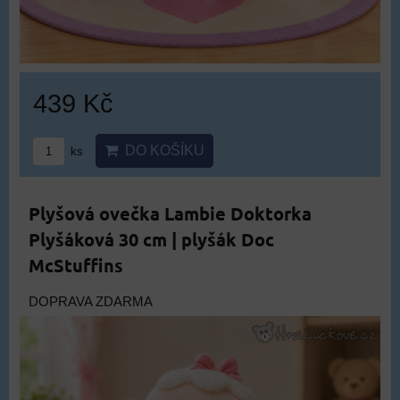
439 Kč
DO KOŠÍKU
ks
Plyšová ovečka Lambie Doktorka
Plyšáková 30 cm | plyšák Doc
McStuffins
DOPRAVA ZDARMA