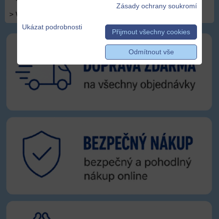
Zásady ochrany soukromí
> WEDNESDAY
Ukázat podrobnosti
Přijmout všechny cookies
Odmítnout vše