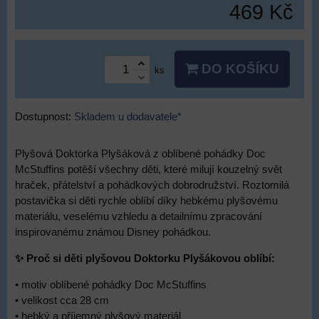
469 Kč
DO KOŠÍKU
ks
Dostupnost:
Skladem u dodavatele*
Plyšová Doktorka Plyšáková z oblíbené pohádky Doc
McStuffins potěší všechny děti, které milují kouzelný svět
hraček, přátelství a pohádkových dobrodružství. Roztomilá
postavička si děti rychle oblíbí díky hebkému plyšovému
materiálu, veselému vzhledu a detailnímu zpracování
inspirovanému známou Disney pohádkou.
✨ Proč si děti plyšovou Doktorku Plyšákovou oblíbí:
• motiv oblíbené pohádky Doc McStuffins
• velikost cca 28 cm
• hebký a příjemný plyšový materiál