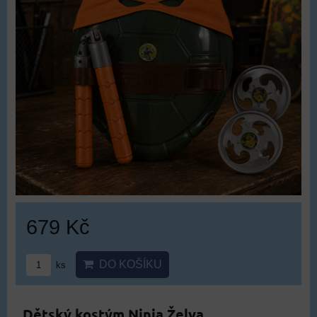
679 Kč
DO KOŠÍKU
ks
Dětský kostým Ninja Želva