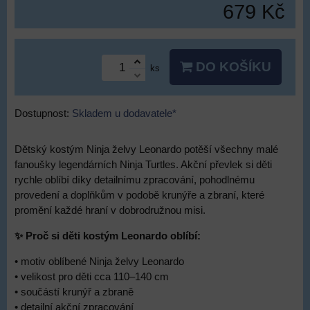
679 Kč
DO KOŠÍKU
ks
Dostupnost:
Skladem u dodavatele*
Dětský kostým Ninja želvy Leonardo potěší všechny malé
fanoušky legendárních Ninja Turtles. Akční převlek si děti
rychle oblíbí díky detailnímu zpracování, pohodlnému
provedení a doplňkům v podobě krunýře a zbraní, které
promění každé hraní v dobrodružnou misi.
✨ Proč si děti kostým Leonardo oblíbí:
• motiv oblíbené Ninja želvy Leonardo
• velikost pro děti cca 110–140 cm
• součástí krunýř a zbraně
• detailní akční zpracování