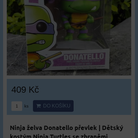
409 Kč
DO KOŠÍKU
ks
Ninja želva Donatello převlek | Dětský
kostým Ninja Turtles se zbraněmi