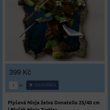
399 Kč
DO KOŠÍKU
ks
Plyšová Ninja želva Donatello 25/40 cm
| Plyšák Ninja Turtles