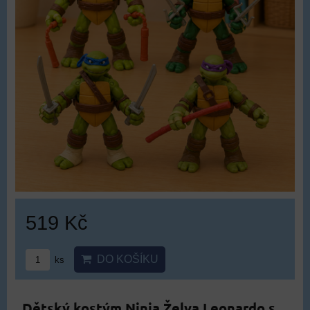
519 Kč
DO KOŠÍKU
ks
Dětský kostým Ninja Želva Leonardo s