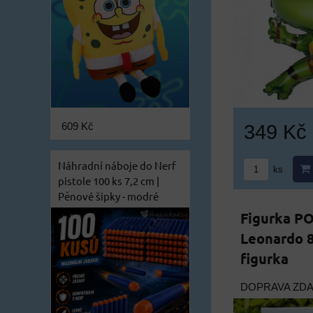
349 Kč
609 Kč
Náhradní náboje do Nerf
ks
pistole 100 ks 7,2 cm |
Pěnové šipky - modré
Figurka PO
Leonardo 8
figurka
DOPRAVA ZD