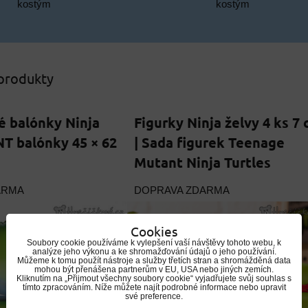
kostým
kostým
 produkty
vé balónky Ninja
Figurky Ninja želvy 4 ks 7
NT balónky 45 × 62
| Sada figurek Teenage
Mutant Ninja Turtles
ARMA
DOPRAVA ZDARMA
Cookies
Soubory cookie používáme k vylepšení vaší návštěvy tohoto webu, k
analýze jeho výkonu a ke shromažďování údajů o jeho používání.
Můžeme k tomu použít nástroje a služby třetích stran a shromážděná data
mohou být přenášena partnerům v EU, USA nebo jiných zemích.
Kliknutím na „Přijmout všechny soubory cookie“ vyjadřujete svůj souhlas s
tímto zpracováním. Níže můžete najít podrobné informace nebo upravit
své preference.