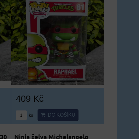
409 Kč
DO KOŠÍKU
ks
 30
Ninja želva Michelangelo