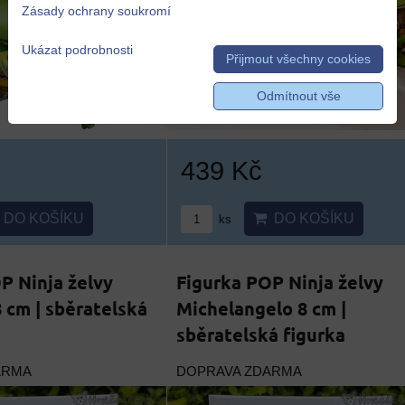
Zásady ochrany soukromí
Ukázat podrobnosti
Přijmout všechny cookies
Odmítnout vše
439 Kč
DO KOŠÍKU
DO KOŠÍKU
ks
P Ninja želvy
Figurka POP Ninja želvy
 cm | sběratelská
Michelangelo 8 cm |
sběratelská figurka
ARMA
DOPRAVA ZDARMA