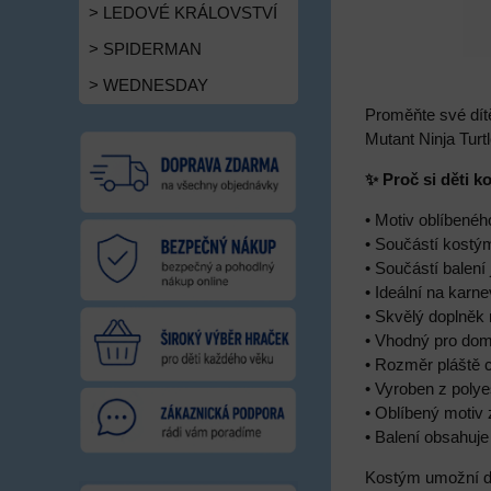
> LEDOVÉ KRÁLOVSTVÍ
> SPIDERMAN
> WEDNESDAY
Proměňte své dít
Mutant Ninja Turt
✨ Proč si děti k
• Motiv oblíbenéh
• Součástí kostým
• Součástí balení
• Ideální na karne
• Skvělý doplněk
• Vhodný pro dom
• Rozměr pláště 
• Vyroben z polye
• Oblíbený motiv 
• Balení obsahuj
Kostým umožní dět