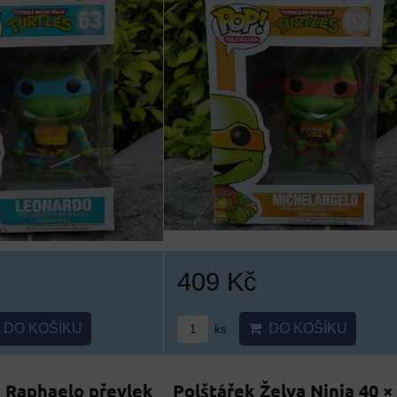
409 Kč
DO KOŠÍKU
DO KOŠÍKU
ks
a Raphaelo převlek
Polštářek Želva Ninja 40 ×