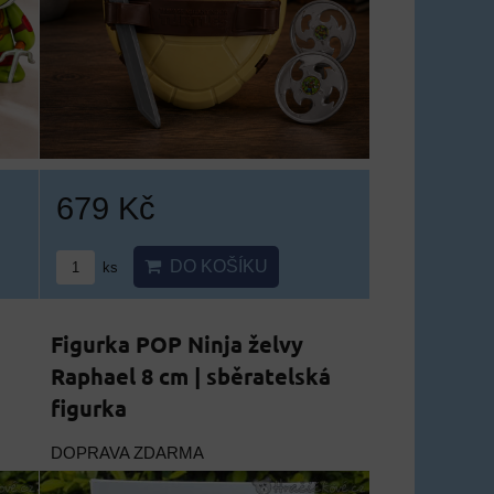
679 Kč
DO KOŠÍKU
ks
Figurka POP Ninja želvy
Raphael 8 cm | sběratelská
figurka
DOPRAVA ZDARMA