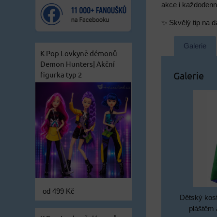
akce i každodenní 
✨ Skvělý tip na d
Galerie
K-Pop Lovkyně démonů
Demon Hunters| Akční
Galerie
figurka typ 2
od 499 Kč
Dětský kos
pláštěm 