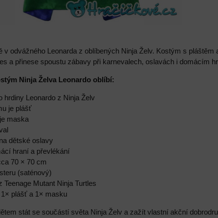
ě v odvážného Leonarda z oblíbených Ninja Želv. Kostým s pláště
les a přinese spoustu zábavy při karnevalech, oslavách i domácím h
ostým Ninja Želva Leonardo oblíbí:
o hrdiny Leonardo z Ninja Želv
u je plášť
 je maska
val
 na dětské oslavy
ácí hraní a převlékání
cca 70 × 70 cm
steru (saténový)
z Teenage Mutant Ninja Turtles
e 1× plášť a 1× masku
em stát se součástí světa Ninja Želv a zažít vlastní akční dobrodruž