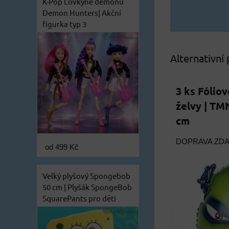
K-Pop Lovkyně démonů
Demon Hunters| Akční
figurka typ 3
Alternativní
3 ks Fólio
želvy | TM
cm
DOPRAVA ZD
od 499 Kč
Velký plyšový Spongebob
50 cm | Plyšák SpongeBob
SquarePants pro děti