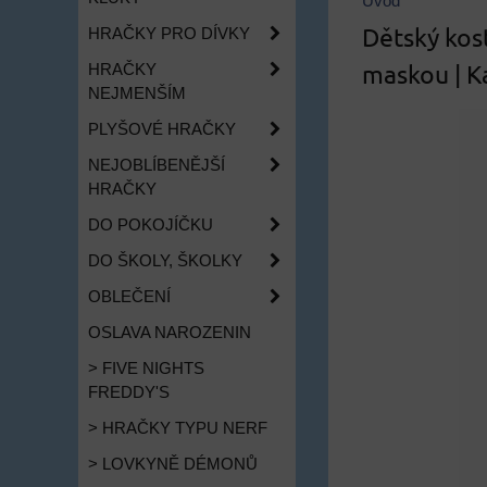
Úvod
Dětský kos
HRAČKY PRO DÍVKY
maskou | K
HRAČKY
NEJMENŠÍM
PLYŠOVÉ HRAČKY
NEJOBLÍBENĚJŠÍ
HRAČKY
DO POKOJÍČKU
DO ŠKOLY, ŠKOLKY
OBLEČENÍ
OSLAVA NAROZENIN
> FIVE NIGHTS
FREDDY'S
> HRAČKY TYPU NERF
> LOVKYNĚ DÉMONŮ