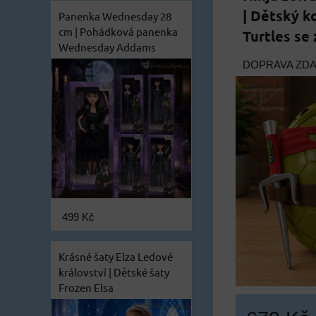
| Dětský k
Panenka Wednesday 28
cm | Pohádková panenka
Turtles se
Wednesday Addams
DOPRAVA ZD
499 Kč
Krásné šaty Elza Ledové
království | Dětské šaty
Frozen Elsa