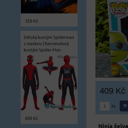
319 Kč
Dětský kostým Spiderman
s maskou | Karnevalový
kostým Spider-Man
409 Kč
ks
659 Kč
Ninja želv