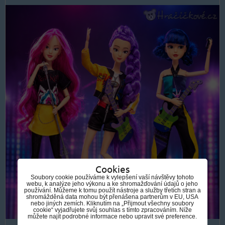
Cookies
Soubory cookie používáme k vylepšení vaší návštěvy tohoto
webu, k analýze jeho výkonu a ke shromažďování údajů o jeho
používání. Můžeme k tomu použít nástroje a služby třetích stran a
shromážděná data mohou být přenášena partnerům v EU, USA
nebo jiných zemích. Kliknutím na „Přijmout všechny soubory
cookie“ vyjadřujete svůj souhlas s tímto zpracováním. Níže
můžete najít podrobné informace nebo upravit své preference.