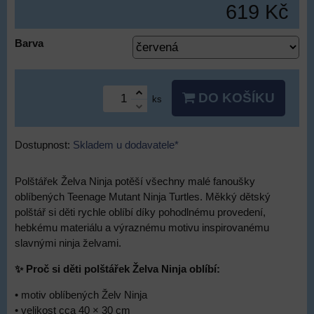
619 Kč
Barva
DO KOŠÍKU
ks
Dostupnost:
Skladem u dodavatele*
Polštářek Želva Ninja potěší všechny malé fanoušky
oblíbených Teenage Mutant Ninja Turtles. Měkký dětský
polštář si děti rychle oblíbí díky pohodlnému provedení,
hebkému materiálu a výraznému motivu inspirovanému
slavnými ninja želvami.
✨ Proč si děti polštářek Želva Ninja oblíbí:
• motiv oblíbených Želv Ninja
• velikost cca 40 × 30 cm