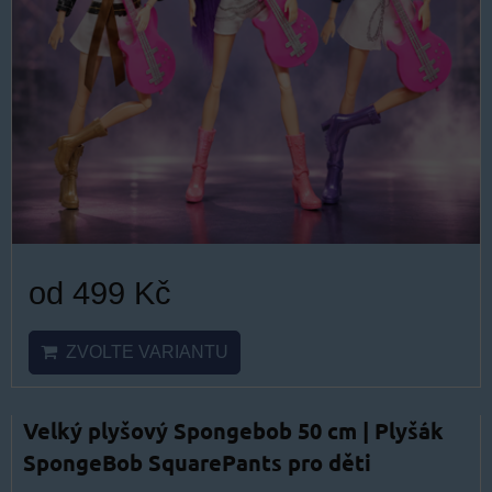
od 499 Kč
ZVOLTE VARIANTU
Velký plyšový Spongebob 50 cm | Plyšák
SpongeBob SquarePants pro děti