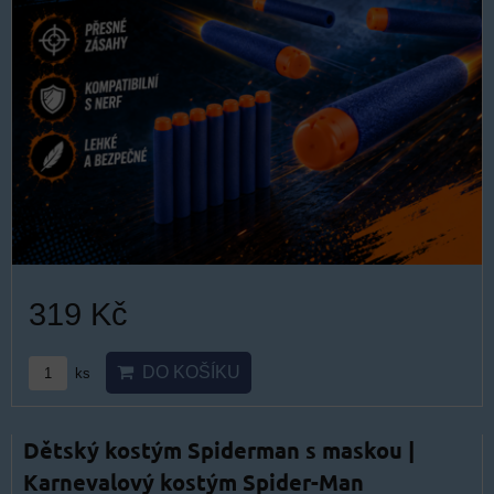
319 Kč
DO KOŠÍKU
ks
Dětský kostým Spiderman s maskou |
Karnevalový kostým Spider-Man