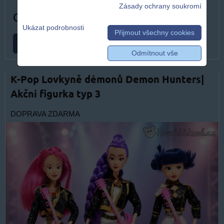
Zásady ochrany soukromí
od 499 Kč
Ukázat podrobnosti
Přijmout všechny cookies
ZVOLTE VARIANTU
Odmítnout vše
K-Pop Lovkyně démonů Demon Hunters|
Akční figurka typ 3
DOPRAVA ZDARMA