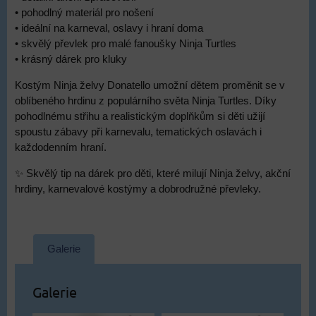
• pohodlný materiál pro nošení
• ideální na karneval, oslavy i hraní doma
• skvělý převlek pro malé fanoušky Ninja Turtles
• krásný dárek pro kluky
Kostým Ninja želvy Donatello umožní dětem proměnit se v
oblíbeného hrdinu z populárního světa Ninja Turtles. Díky
pohodlnému střihu a realistickým doplňkům si děti užijí
spoustu zábavy při karnevalu, tematických oslavách i
každodenním hraní.
✨ Skvělý tip na dárek pro děti, které milují Ninja želvy, akční
hrdiny, karnevalové kostýmy a dobrodružné převleky.
Galerie
Galerie