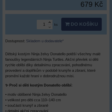
679 Kč
DO KOŠÍKU
ks
Dostupnost:
Skladem u dodavatele*
Dětský kostým Ninja želvy Donatello potěší všechny malé
fanoušky legendárních Ninja Turtles. Akční převlek si děti
rychle oblíbí díky detailnímu zpracování, pohodlnému
provedení a doplňkům v podobě krunýře a zbraní, které
promění každé hraní v dobrodružnou misi.
✨ Proč si děti kostým Donatello oblíbí:
• motiv oblíbené Ninja želvy Donatello
• velikost pro děti cca 110–140 cm
• součástí krunýř a zbraně
• detailní akční zpracování