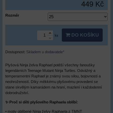
449 Kč
Rozměr
DO KOŠÍKU
ks
Dostupnost:
Skladem u dodavatele*
Plyšová Ninja želva Raphael potěší všechny fanoušky
legendárních Teenage Mutant Ninja Turtles. Odvážný a
temperamentní Raphael je známý svou silou, bojovností a
neohrožeností. Díky měkkému plyšovému provedení se
stane skvělým kamarádem na hraní, mazlení i každodenní
dobrodružství.
✨ Proč si děti plyšového Raphaela oblíbí:
• motiv oblíbené Ninja želvy Raphaela z TMNT