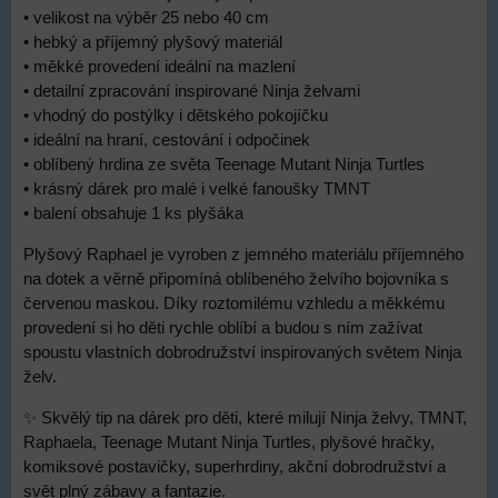
• velikost na výběr 25 nebo 40 cm
• hebký a příjemný plyšový materiál
• měkké provedení ideální na mazlení
• detailní zpracování inspirované Ninja želvami
• vhodný do postýlky i dětského pokojíčku
• ideální na hraní, cestování i odpočinek
• oblíbený hrdina ze světa Teenage Mutant Ninja Turtles
• krásný dárek pro malé i velké fanoušky TMNT
• balení obsahuje 1 ks plyšáka
Plyšový Raphael je vyroben z jemného materiálu příjemného
na dotek a věrně připomíná oblíbeného želvího bojovníka s
červenou maskou. Díky roztomilému vzhledu a měkkému
provedení si ho děti rychle oblíbí a budou s ním zažívat
spoustu vlastních dobrodružství inspirovaných světem Ninja
želv.
✨ Skvělý tip na dárek pro děti, které milují Ninja želvy, TMNT,
Raphaela, Teenage Mutant Ninja Turtles, plyšové hračky,
komiksové postavičky, superhrdiny, akční dobrodružství a
svět plný zábavy a fantazie.