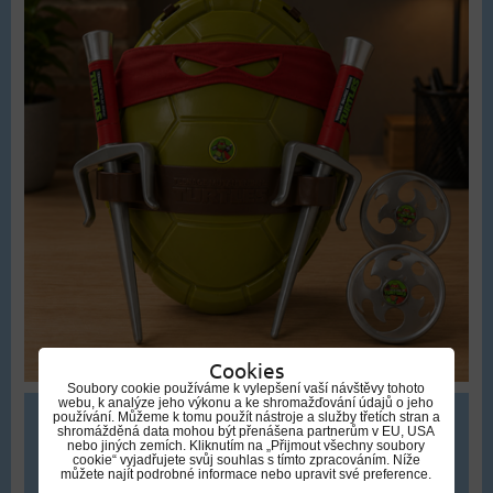
Cookies
Soubory cookie používáme k vylepšení vaší návštěvy tohoto
webu, k analýze jeho výkonu a ke shromažďování údajů o jeho
používání. Můžeme k tomu použít nástroje a služby třetích stran a
679 Kč
shromážděná data mohou být přenášena partnerům v EU, USA
nebo jiných zemích. Kliknutím na „Přijmout všechny soubory
cookie“ vyjadřujete svůj souhlas s tímto zpracováním. Níže
můžete najít podrobné informace nebo upravit své preference.
DO KOŠÍKU
ks