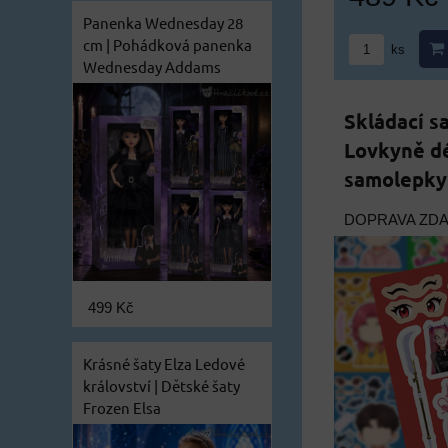
Panenka Wednesday 28
cm | Pohádková panenka
ks
Wednesday Addams
Skládací s
Lovkyně d
samolepky
DOPRAVA ZD
499 Kč
Krásné šaty Elza Ledové
království | Dětské šaty
Frozen Elsa