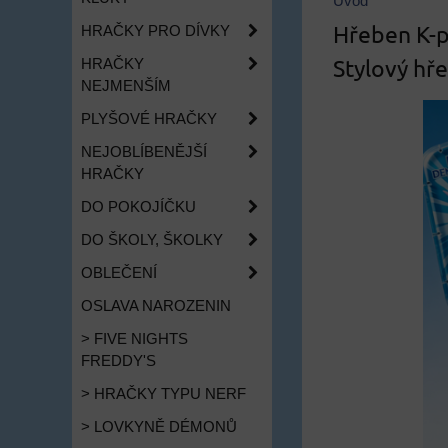
Úvod
Hřeben K-
HRAČKY PRO DÍVKY
Stylový hř
HRAČKY
NEJMENŠÍM
PLYŠOVÉ HRAČKY
NEJOBLÍBENĚJŠÍ
HRAČKY
DO POKOJÍČKU
DO ŠKOLY, ŠKOLKY
OBLEČENÍ
OSLAVA NAROZENIN
> FIVE NIGHTS
FREDDY'S
> HRAČKY TYPU NERF
> LOVKYNĚ DÉMONŮ