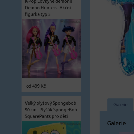
K-Pop Lovkyně démonů
Demon Hunters| Akční
figurka typ 3
od 499 Kč
Velký plyšový Spongebob
Galerie
50 cm | Plyšák SpongeBob
SquarePants pro děti
Galerie