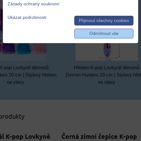
Zásady ochrany soukromí
Ukázat podrobnosti
Přijmout všechny cookies
Odmítnout vše
K-pop Lovkyně démonů
Hřeben K-pop Lovkyně démonů
rs 20 cm | Stylový hřeben
Demon Hunters 20 cm | Stylový hře
na vlasy
na vlasy
 produkty
ál K-pop Lovkyně
Černá zimní čepice K-pop