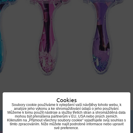
Cookies
Soubory cookie používáme k vylepšení vaší návštěvy tohoto webu, k
analýze jeho výkonu a ke shromažďování údajů o jeho používání.
Můžeme k tomu použít nástroje a služby třetích stran a shromážděná data
mohou být přenášena partnerům v EU, USA nebo jiných zemích.
Kliknutím na „Přijmout všechny soubory cookie“ vyjadřujete svůj souhlas s
tímto zpracováním. Níže můžete najít podrobné informace nebo upravit
své preference.