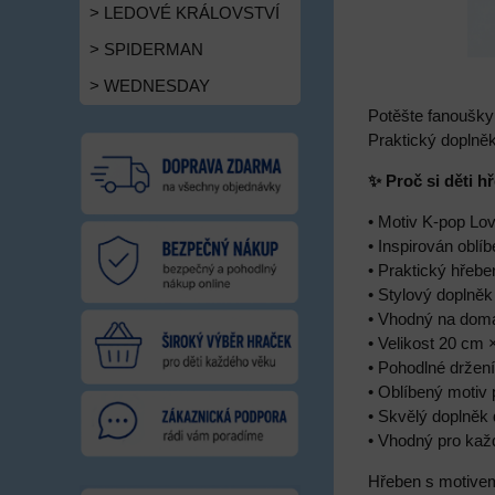
> LEDOVÉ KRÁLOVSTVÍ
> SPIDERMAN
> WEDNESDAY
Potěšte fanoušky
Praktický doplněk
✨ Proč si děti 
• Motiv K-pop L
• Inspirován ob
• Praktický hřebe
• Stylový doplně
• Vhodný na doma
• Velikost 20 cm 
• Pohodlné držení
• Oblíbený motiv
• Skvělý doplněk
• Vhodný pro kaž
Hřeben s motivem