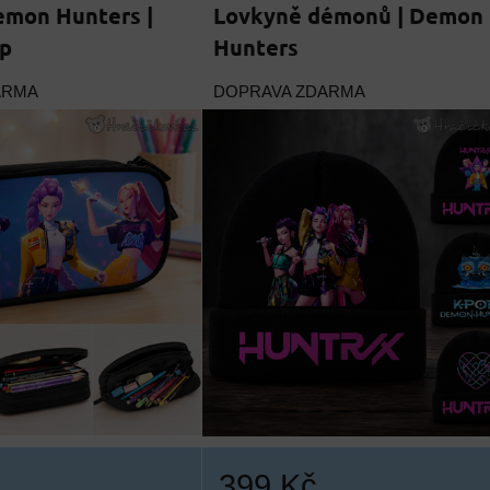
mon Hunters |
Lovkyně démonů | Demon
ip
Hunters
ARMA
DOPRAVA ZDARMA
399 Kč