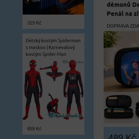
démonů De
Penál na z
319 Kč
DOPRAVA ZD
Dětský kostým Spiderman
s maskou | Karnevalový
kostým Spider-Man
659 Kč
489 Kč