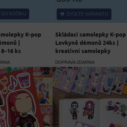
DO KOŠÍKU
ZVOLTE VARIANTU
amolepky K-pop
Skládací samolepky K-pop
émonů |
Lovkyně démonů 24ks |
 8–16 ks
kreativní samolepky
ARMA
DOPRAVA ZDARMA