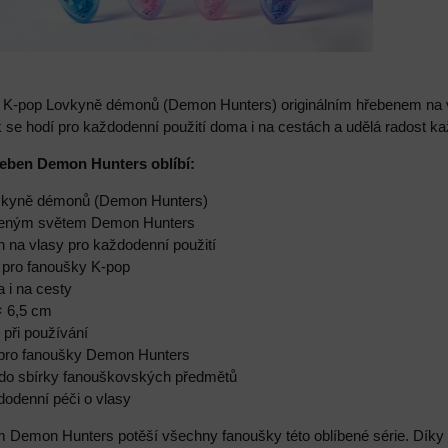
 K-pop Lovkyně démonů (Demon Hunters) originálním hřebenem na 
 se hodí pro každodenní použití doma i na cestách a udělá radost ka
hřeben Demon Hunters oblíbí:
ovkyně démonů (Demon Hunters)
líbeným světem Demon Hunters
n na vlasy pro každodenní použití
k pro fanoušky K-pop
 i na cesty
× 6,5 cm
 při používání
 pro fanoušky Demon Hunters
 do sbírky fanouškovských předmětů
dodenní péči o vlasy
 Demon Hunters potěší všechny fanoušky této oblíbené série. Díky p