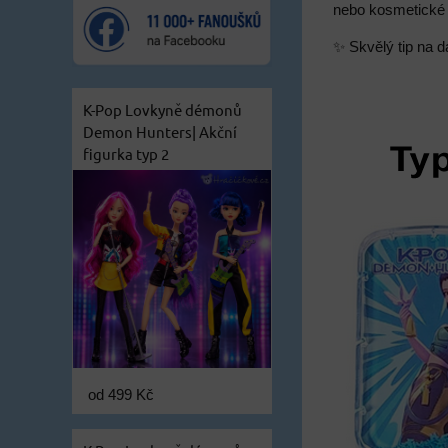
nebo kosmetické t
✨ Skvělý tip na d
K-Pop Lovkyně démonů
Demon Hunters| Akční
figurka typ 2
od 499 Kč