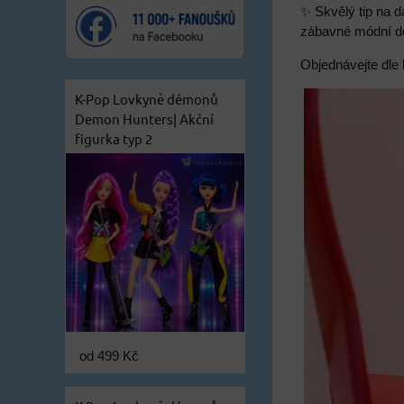
✨ Skvělý tip na d
zábavné módní d
Objednávejte dle
K-Pop Lovkyně démonů
Demon Hunters| Akční
figurka typ 2
od 499 Kč