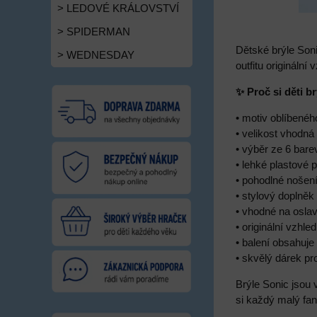
> LEDOVÉ KRÁLOVSTVÍ
> SPIDERMAN
Dětské brýle Son
> WEDNESDAY
outfitu origináln
✨ Proč si děti br
• motiv oblíbenéh
• velikost vhodná 
• výběr ze 6 bare
• lehké plastové 
• pohodlné nošen
• stylový doplněk
• vhodné na oslav
• originální vzhl
• balení obsahuje 
• skvělý dárek p
Brýle Sonic jsou
si každý malý fan