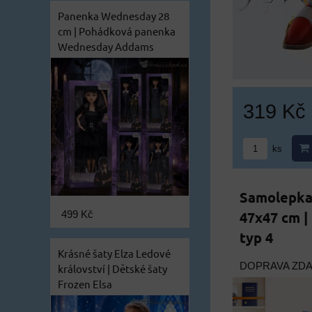
Panenka Wednesday 28
cm | Pohádková panenka
Wednesday Addams
319 Kč
ks
Samolepka
47x47 cm |
499 Kč
typ 4
Krásné šaty Elza Ledové
DOPRAVA ZD
království | Dětské šaty
Frozen Elsa