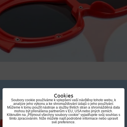
Cookies
Soubory cookie používáme k vylepšení vaší návštěvy tohoto webu, k
analýze jeho výkonu a ke shromažďování údajů o jeho používání.
Můžeme k tomu použít nástroje a služby třetích stran a shromážděná data
mohou být přenášena partnerům v EU, USA nebo jiných zemích.
Kliknutím na „Přijmout všechny soubory cookie“ vyjadřujete svůj souhlas s
tímto zpracováním. Níže můžete najít podrobné informace nebo upravit
své preference.