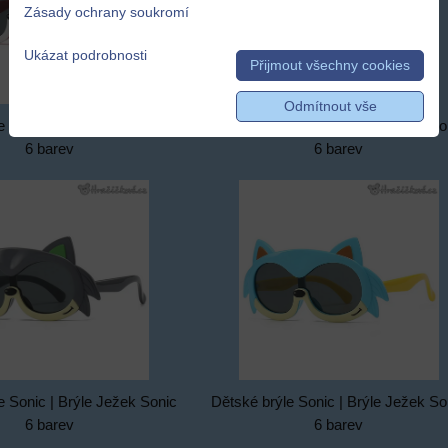
Zásady ochrany soukromí
Ukázat podrobnosti
Přijmout všechny cookies
Odmítnout vše
e Sonic | Brýle Ježek Sonic
Dětské brýle Sonic | Brýle Ježek So
6 barev
6 barev
e Sonic | Brýle Ježek Sonic
Dětské brýle Sonic | Brýle Ježek So
6 barev
6 barev