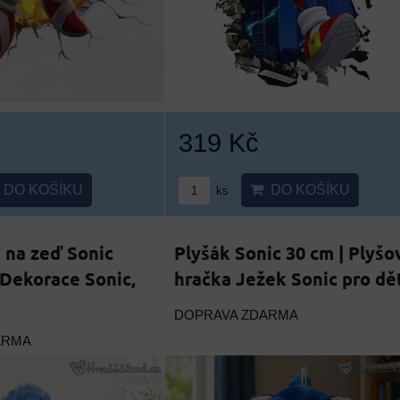
319 Kč
DO KOŠÍKU
DO KOŠÍKU
ks
 na zeď Sonic
Plyšák Sonic 30 cm | Plyšo
 Dekorace Sonic,
hračka Ježek Sonic pro dě
DOPRAVA ZDARMA
ARMA