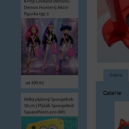
K-Pop Lovkyně démonů
Demon Hunters| Akční
figurka typ 3
Galerie
od 499 Kč
Galerie
Velký plyšový Spongebob
50 cm | Plyšák SpongeBob
SquarePants pro děti