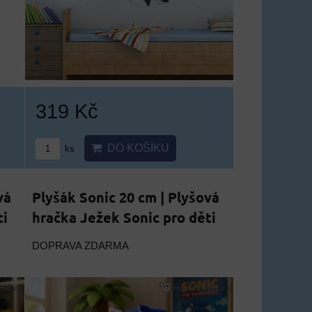
319 Kč
DO KOŠÍKU
ks
vá
Plyšák Sonic 20 cm | Plyšová
ti
hračka Ježek Sonic pro děti
DOPRAVA ZDARMA