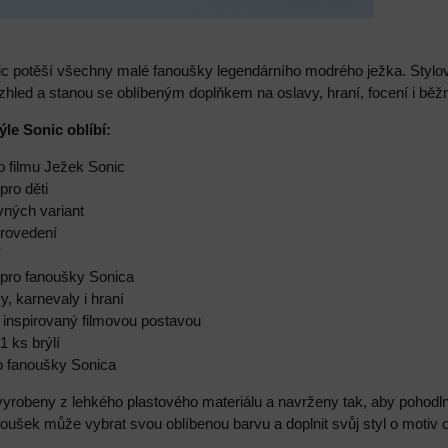
ic potěší všechny malé fanoušky legendárního modrého ježka. Stylo
í vzhled a stanou se oblíbeným doplňkem na oslavy, hraní, focení i běž
ýle Sonic oblíbí:
o filmu Ježek Sonic
pro děti
vných variant
provedení
í
 pro fanoušky Sonica
y, karnevaly i hraní
ed inspirovaný filmovou postavou
1 ks brýlí
ro fanoušky Sonica
 vyrobeny z lehkého plastového materiálu a navrženy tak, aby poho
oušek může vybrat svou oblíbenou barvu a doplnit svůj styl o motiv o