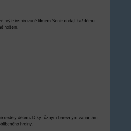
vé brýle inspirované filmem Sonic dodají každému
né nošení.
dlně seděly dětem. Díky různým barevným variantám
blíbeného hrdiny.