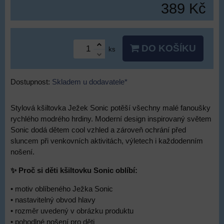
389 Kč
DO KOŠÍKU
ks
Dostupnost:
Skladem u dodavatele*
Stylová kšiltovka Ježek Sonic potěší všechny malé fanoušky
rychlého modrého hrdiny. Moderní design inspirovaný světem
Sonic dodá dětem cool vzhled a zároveň ochrání před
sluncem při venkovních aktivitách, výletech i každodenním
nošení.
✨ Proč si děti kšiltovku Sonic oblíbí:
• motiv oblíbeného Ježka Sonic
• nastavitelný obvod hlavy
• rozměr uvedený v obrázku produktu
• pohodlné nošení pro děti