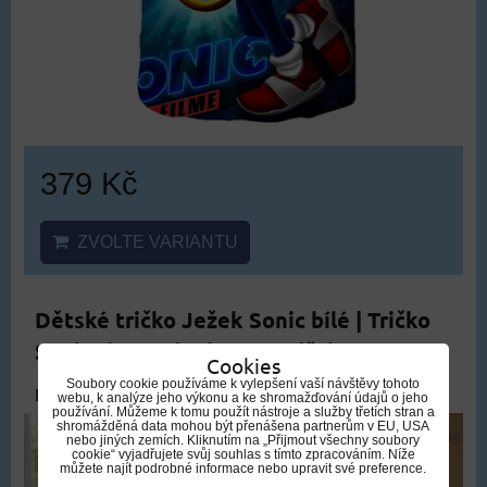
379 Kč
ZVOLTE VARIANTU
Dětské tričko Ježek Sonic bílé | Tričko
Sonic the Hedgehog pro děti, typ1
Cookies
Soubory cookie používáme k vylepšení vaší návštěvy tohoto
DOPRAVA ZDARMA
webu, k analýze jeho výkonu a ke shromažďování údajů o jeho
používání. Můžeme k tomu použít nástroje a služby třetích stran a
shromážděná data mohou být přenášena partnerům v EU, USA
nebo jiných zemích. Kliknutím na „Přijmout všechny soubory
cookie“ vyjadřujete svůj souhlas s tímto zpracováním. Níže
můžete najít podrobné informace nebo upravit své preference.