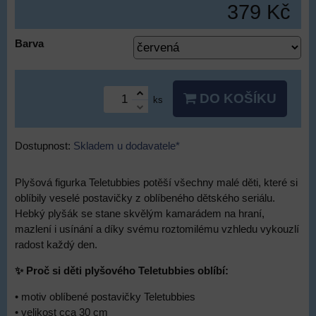
379 Kč
Barva
DO KOŠÍKU
ks
Dostupnost:
Skladem u dodavatele*
Plyšová figurka Teletubbies potěší všechny malé děti, které si
oblíbily veselé postavičky z oblíbeného dětského seriálu.
Hebký plyšák se stane skvělým kamarádem na hraní,
mazlení i usínání a díky svému roztomilému vzhledu vykouzlí
radost každý den.
✨ Proč si děti plyšového Teletubbies oblíbí:
• motiv oblíbené postavičky Teletubbies
• velikost cca 30 cm