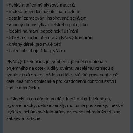
• hebký a příjemný plyšový materiál
• měkké provedení ideální na mazlení
• detailní zpracování inspirované seriálem
• vhodný do postýlky i dětského pokojíčku
• ideální na hraní, odpočinek i usínání
• lehký a snadno přenosný plyšový kamarád
• krásný dárek pro malé děti
• balení obsahuje 1 ks plyšáka
Plyšový Teletubbies je vyroben z jemného materiálu
příjemného na dotek a díky svému veselému vzhledu si
rychle získá srdce každého dítěte. Měkké provedení z něj
dělá ideálního společníka pro každodenní dobrodružství i
chvíle odpočinku.
✨ Skvělý tip na dárek pro děti, které milují Teletubbies,
plyšové hračky, dětské seriály, roztomilé postavičky, měkké
plyšáky, pohádkové kamarády a veselé dobrodružství plná
zábavy a fantazie.