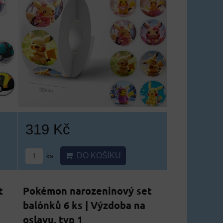
319 Kč
DO KOŠÍKU
ks
t
Pokémon narozeninový set
balónků 6 ks | Výzdoba na
oslavu, typ 1