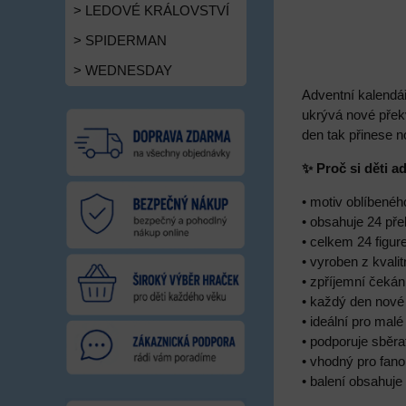
> LEDOVÉ KRÁLOVSTVÍ
> SPIDERMAN
> WEDNESDAY
Adventní kalendá
ukrývá nové přek
den tak přinese n
✨ Proč si děti a
• motiv oblíbené
• obsahuje 24 př
• celkem 24 figu
• vyroben z kvali
• zpříjemní čeká
• každý den nové
• ideální pro ma
• podporuje sběra
• vhodný pro fan
• balení obsahuje