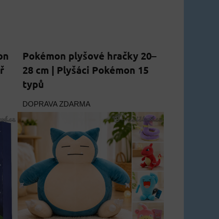
on
Pokémon plyšové hračky 20–
ř
28 cm | Plyšáci Pokémon 15
typů
DOPRAVA ZDARMA