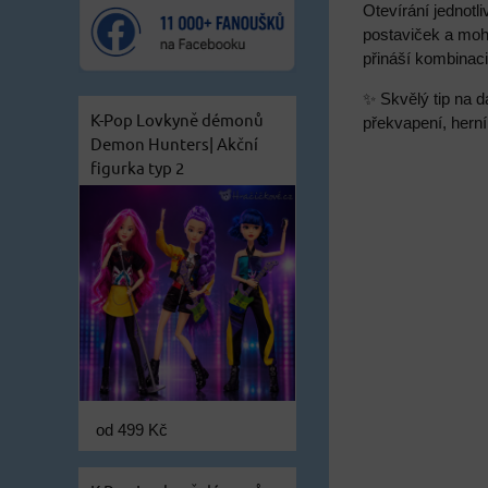
Otevírání jednot
postaviček a moh
přináší kombinac
✨ Skvělý tip na d
K-Pop Lovkyně démonů
překvapení, hern
Demon Hunters| Akční
figurka typ 2
od 499 Kč