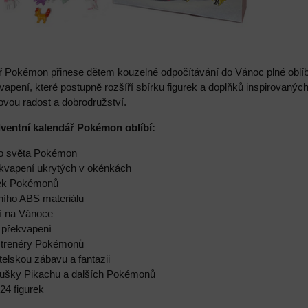
ř Pokémon přinese dětem kouzelné odpočítávání do Vánoc plné ob
vapení, které postupně rozšíří sbírku figurek a doplňků inspirova
ovou radost a dobrodružství.
dventní kalendář Pokémon oblíbí:
ho světa Pokémon
ekvapení ukrytých v okénkách
rek Pokémonů
tního ABS materiálu
ní na Vánoce
 překvapení
lé trenéry Pokémonů
telskou zábavu a fantazii
oušky Pikachu a dalších Pokémonů
 24 figurek