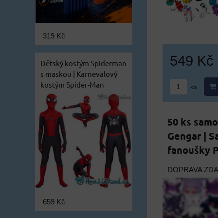
319 Kč
549 Kč
Dětský kostým Spiderman
s maskou | Karnevalový
kostým Spider-Man
ks
50 ks sam
Gengar | S
fanoušky 
DOPRAVA ZD
659 Kč