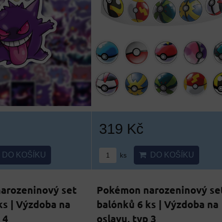
319 Kč
DO KOŠÍKU
DO KOŠÍKU
ks
arozeninový set
Pokémon narozeninový se
ks | Výzdoba na
balónků 6 ks | Výzdoba na
 4
oslavu, typ 3