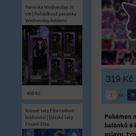
Panenka Wednesday 28
cm | Pohádková panenka
Wednesday Addams
319 Kč
499 Kč
ks
Krásné šaty Elza Ledové
Pokémon n
království | Dětské šaty
Frozen Elsa
balónků 6 
oslavu, typ