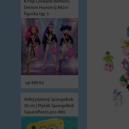
K-Pop Lovkyně démonů
Demon Hunters| Akční
figurka typ 3
od 499 Kč
Velký plyšový Spongebob
50 cm | Plyšák SpongeBob
SquarePants pro děti