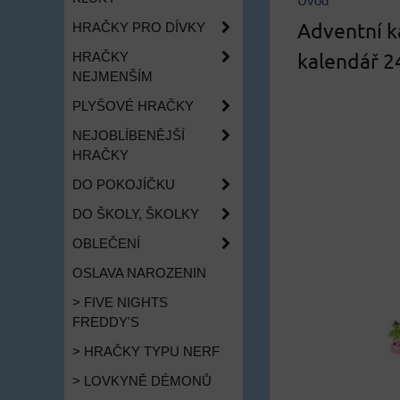
Úvod
Adventní k
HRAČKY PRO DÍVKY
kalendář 2
HRAČKY
NEJMENŠÍM
PLYŠOVÉ HRAČKY
NEJOBLÍBENĚJŠÍ
HRAČKY
DO POKOJÍČKU
DO ŠKOLY, ŠKOLKY
OBLEČENÍ
OSLAVA NAROZENIN
> FIVE NIGHTS
FREDDY'S
> HRAČKY TYPU NERF
> LOVKYNĚ DÉMONŮ