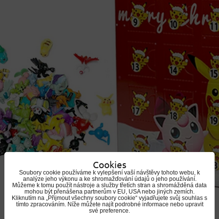
Cookies
Soubory cookie používáme k vylepšení vaší návštěvy tohoto webu, k
analýze jeho výkonu a ke shromažďování údajů o jeho používání.
Můžeme k tomu použít nástroje a služby třetích stran a shromážděná data
mohou být přenášena partnerům v EU, USA nebo jiných zemích.
Kliknutím na „Přijmout všechny soubory cookie“ vyjadřujete svůj souhlas s
tímto zpracováním. Níže můžete najít podrobné informace nebo upravit
své preference.