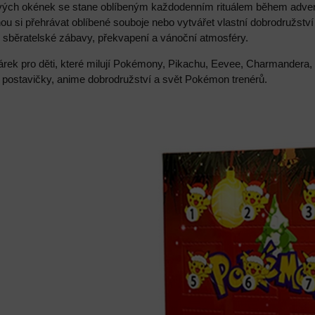
livých okének se stane oblíbeným každodenním rituálem během advent
ou si přehrávat oblíbené souboje nebo vytvářet vlastní dobrodružst
i sběratelské zábavy, překvapení a vánoční atmosféry.
árek pro děti, které milují Pokémony, Pikachu, Eevee, Charmandera, 
í postavičky, anime dobrodružství a svět Pokémon trenérů.