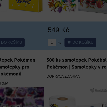
549 Kč
DO KOŠÍKU
DO KOŠÍKU
ks
olepek Pokémon
500 ks samolepek Pokébal
amolepky pro
Pokémon | Samolepky v rol
Pokémonů
DOPRAVA ZDARMA
ARMA