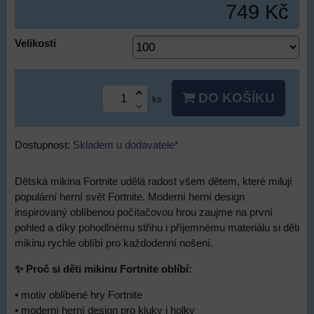
749 Kč
Velikosti
DO KOŠÍKU
ks
Dostupnost:
Skladem u dodavatele*
Dětská mikina Fortnite udělá radost všem dětem, které milují
populární herní svět Fortnite. Moderní herní design
inspirovaný oblíbenou počítačovou hrou zaujme na první
pohled a díky pohodlnému střihu i příjemnému materiálu si děti
mikinu rychle oblíbí pro každodenní nošení.
✨ Proč si děti mikinu Fortnite oblíbí:
• motiv oblíbené hry Fortnite
• moderní herní design pro kluky i holky