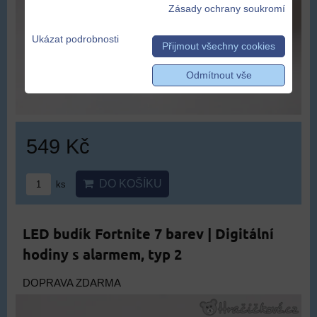
Zásady ochrany soukromí
Ukázat podrobnosti
Přijmout všechny cookies
Odmítnout vše
549 Kč
DO KOŠÍKU
ks
LED budík Fortnite 7 barev | Digitální
hodiny s alarmem, typ 2
DOPRAVA ZDARMA