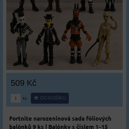
509 Kč
DO KOŠÍKU
ks
Fortnite narozeninová sada fóliových
balónků 9 ks | Balónky s číslem 1–15