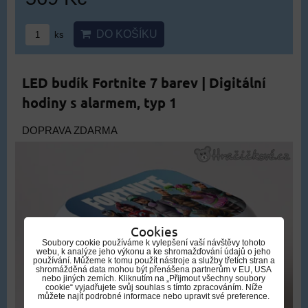
DO KOŠÍKU
ks
LED budík Fortnite 7 barev | Digitální
hodiny s alarmem, typ 1
DOPRAVA ZDARMA
Cookies
Soubory cookie používáme k vylepšení vaší návštěvy tohoto
webu, k analýze jeho výkonu a ke shromažďování údajů o jeho
používání. Můžeme k tomu použít nástroje a služby třetích stran a
shromážděná data mohou být přenášena partnerům v EU, USA
nebo jiných zemích. Kliknutím na „Přijmout všechny soubory
cookie“ vyjadřujete svůj souhlas s tímto zpracováním. Níže
můžete najít podrobné informace nebo upravit své preference.