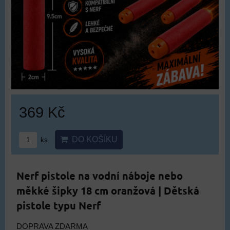
369 Kč
DO KOŠÍKU
ks
Nerf pistole na vodní náboje nebo
měkké šipky 18 cm oranžová | Dětská
pistole typu Nerf
DOPRAVA ZDARMA