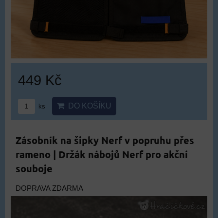
449 Kč
DO KOŠÍKU
ks
Zásobník na šipky Nerf v popruhu přes
rameno | Držák nábojů Nerf pro akční
souboje
DOPRAVA ZDARMA