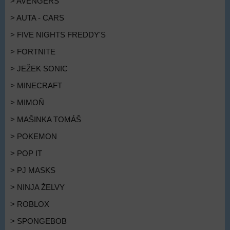
> AVENGERS
> AUTA - CARS
> FIVE NIGHTS FREDDY'S
> FORTNITE
> JEŽEK SONIC
> MINECRAFT
> MIMOŇ
> MAŠINKA TOMÁŠ
> POKEMON
> POP IT
> PJ MASKS
> NINJA ŽELVY
> ROBLOX
> SPONGEBOB