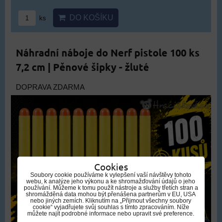
DO KOŠÍKU
ks
Náhradní náboje do Nerf pistole 100 ks
7,2 cm | Pěnové šipky - žluté
DOPRAVA ZDARMA
Cookies
Soubory cookie používáme k vylepšení vaší návštěvy tohoto
webu, k analýze jeho výkonu a ke shromažďování údajů o jeho
používání. Můžeme k tomu použít nástroje a služby třetích stran a
shromážděná data mohou být přenášena partnerům v EU, USA
nebo jiných zemích. Kliknutím na „Přijmout všechny soubory
cookie“ vyjadřujete svůj souhlas s tímto zpracováním. Níže
můžete najít podrobné informace nebo upravit své preference.