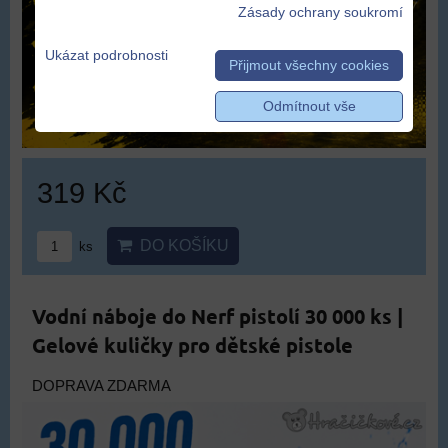
Zásady ochrany soukromí
Ukázat podrobnosti
Přijmout všechny cookies
Odmítnout vše
319 Kč
DO KOŠÍKU
ks
Vodní náboje do Nerf pistolí 30 000 ks |
Gelové kuličky pro dětské pistole
DOPRAVA ZDARMA