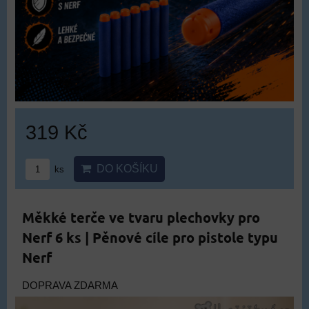
319 Kč
DO KOŠÍKU
ks
Měkké terče ve tvaru plechovky pro
Nerf 6 ks | Pěnové cíle pro pistole typu
Nerf
DOPRAVA ZDARMA