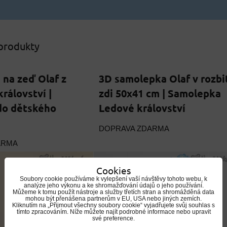
 produkty
na zeď Olaf z
3D samolepka Olaf v rozbi
rálovství |
zdi 50x41 cm | Samolepka
do dětského
Ledové království
DOPRAVA ZDARMA
ARMA
Cookies
Soubory cookie používáme k vylepšení vaší návštěvy tohoto webu, k
analýze jeho výkonu a ke shromažďování údajů o jeho používání.
Můžeme k tomu použít nástroje a služby třetích stran a shromážděná data
mohou být přenášena partnerům v EU, USA nebo jiných zemích.
Kliknutím na „Přijmout všechny soubory cookie“ vyjadřujete svůj souhlas s
tímto zpracováním. Níže můžete najít podrobné informace nebo upravit
své preference.