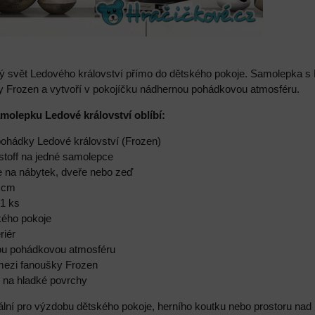
ý svět Ledového království přímo do dětského pokoje. Samolepka s 
 Frozen a vytvoří v pokojíčku nádhernou pohádkovou atmosféru.
amolepku Ledové království oblíbí:
pohádky Ledové království (Frozen)
istoff na jedné samolepce
e na nábytek, dveře nebo zeď
5 cm
 1 ks
kého pokoje
riér
nou pohádkovou atmosféru
 mezi fanoušky Frozen
e na hladké povrchy
ální pro výzdobu dětského pokoje, herního koutku nebo prostoru nad