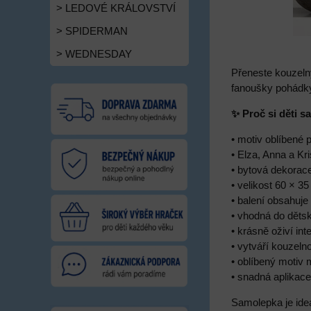
> LEDOVÉ KRÁLOVSTVÍ
> SPIDERMAN
> WEDNESDAY
Přeneste kouzeln
fanoušky pohádky
✨ Proč si děti s
• motiv oblíbené 
• Elza, Anna a Kr
• bytová dekorac
• velikost 60 × 3
• balení obsahuje
• vhodná do děts
• krásně oživí inte
• vytváří kouzel
• oblíbený motiv
• snadná aplikac
Samolepka je ide