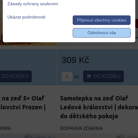
Zásady ochrany soukromí
Ukázat podrobnosti
Přijmout všechny cookies
Odmítnout vše
309 Kč
DO KOŠÍKU
DO KOŠÍKU
ks
na zeď 5× Olaf
Samolepka na zeď Olaf
lovství Frozen |
Ledové království | dekor
do dětského pokoje
ARMA
DOPRAVA ZDARMA