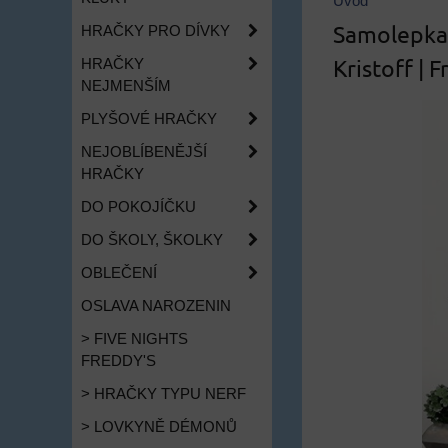
Úvod
Samolepka 
HRAČKY PRO DÍVKY
Kristoff | 
HRAČKY
NEJMENŠÍM
PLYŠOVÉ HRAČKY
NEJOBLÍBENĚJŠÍ
HRAČKY
DO POKOJÍČKU
DO ŠKOLY, ŠKOLKY
OBLEČENÍ
OSLAVA NAROZENIN
> FIVE NIGHTS
FREDDY'S
> HRAČKY TYPU NERF
> LOVKYNĚ DÉMONŮ