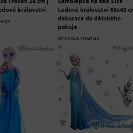
za Frozen 28 cm |
Samolepka na zeď Elza
dové království
Ledové království 60x45 c
dekorace do dětského
ARMA
pokoje
DOPRAVA ZDARMA