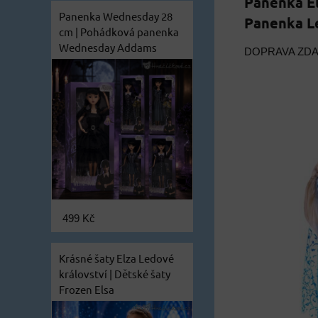
Panenka El
Panenka Wednesday 28
Panenka Le
cm | Pohádková panenka
Wednesday Addams
DOPRAVA ZD
499 Kč
Krásné šaty Elza Ledové
království | Dětské šaty
Frozen Elsa