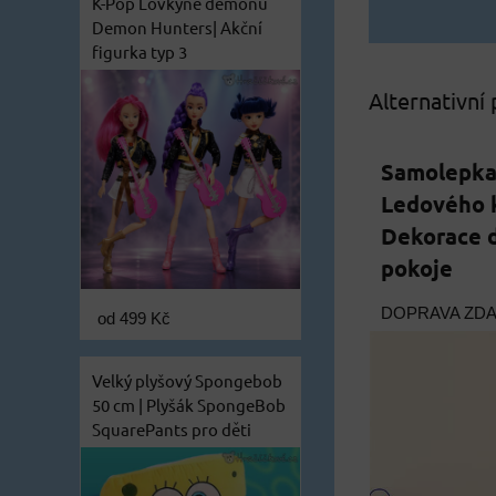
K-Pop Lovkyně démonů
Demon Hunters| Akční
figurka typ 3
Alternativní
Samolepka 
Ledového k
Dekorace 
pokoje
DOPRAVA ZD
od 499 Kč
Velký plyšový Spongebob
50 cm | Plyšák SpongeBob
SquarePants pro děti