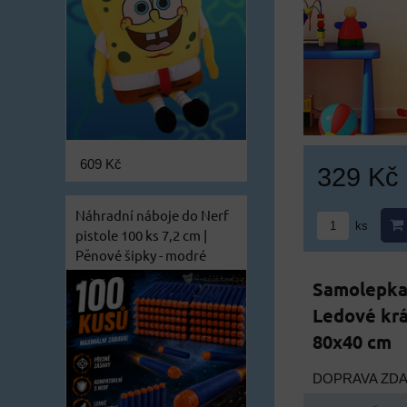
609 Kč
329 Kč
Náhradní náboje do Nerf
ks
pistole 100 ks 7,2 cm |
Pěnové šipky - modré
Samolepka 
Ledové krá
80x40 cm
DOPRAVA ZD