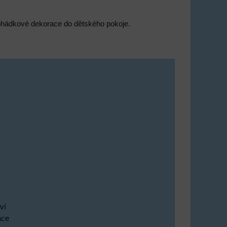
a pohádkové dekorace do dětského pokoje.
ví
ace