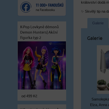
království dodá m
✨ Skvělý tip na d
Galerie
K-Pop Lovkyně démonů
Demon Hunters| Akční
Galerie
figurka typ 2
od 499 Kč
Samolepka 
Elza, Anna 