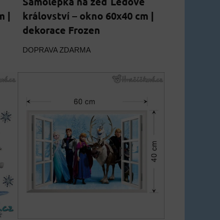
Samolepka na zeď Ledové
m |
království – okno 60x40 cm |
dekorace Frozen
DOPRAVA ZDARMA