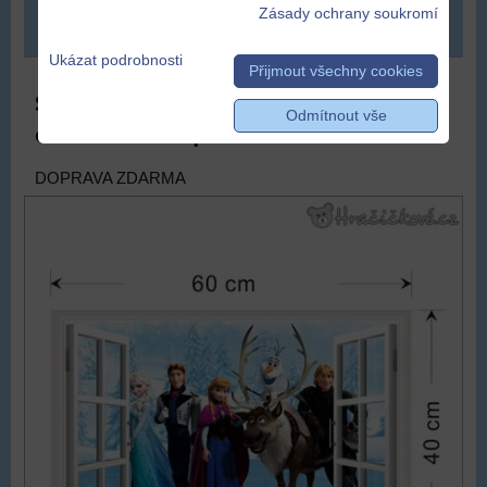
Zásady ochrany soukromí
DO KOŠÍKU
ks
Ukázat podrobnosti
Přijmout všechny cookies
Samolepka na zeď Ledové království –
Odmítnout vše
okno 60x40 cm | dekorace Frozen
DOPRAVA ZDARMA