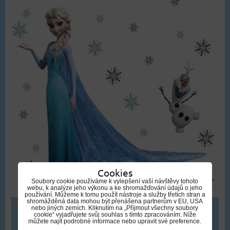
Cookies
Soubory cookie používáme k vylepšení vaší návštěvy tohoto
webu, k analýze jeho výkonu a ke shromažďování údajů o jeho
používání. Můžeme k tomu použít nástroje a služby třetích stran a
shromážděná data mohou být přenášena partnerům v EU, USA
nebo jiných zemích. Kliknutím na „Přijmout všechny soubory
309 Kč
cookie“ vyjadřujete svůj souhlas s tímto zpracováním. Níže
můžete najít podrobné informace nebo upravit své preference.