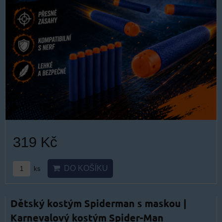
319 Kč
DO KOŠÍKU
ks
Dětský kostým Spiderman s maskou |
Karnevalový kostým Spider-Man