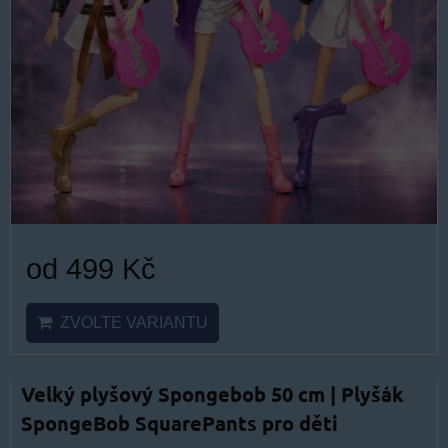
od 499 Kč
ZVOLTE VARIANTU
Velký plyšový Spongebob 50 cm | Plyšák
SpongeBob SquarePants pro děti