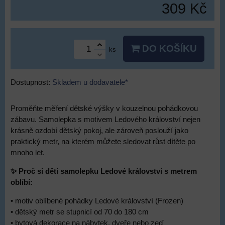
309 Kč
DO KOŠÍKU
ks
Dostupnost:
Skladem u dodavatele*
Proměňte měření dětské výšky v kouzelnou pohádkovou
zábavu. Samolepka s motivem Ledového království nejen
krásně ozdobí dětský pokoj, ale zároveň poslouží jako
praktický metr, na kterém můžete sledovat růst dítěte po
mnoho let.
✨ Proč si děti samolepku Ledové království s metrem
oblíbí:
• motiv oblíbené pohádky Ledové království (Frozen)
• dětský metr se stupnicí od 70 do 180 cm
• bytová dekorace na nábytek, dveře nebo zeď