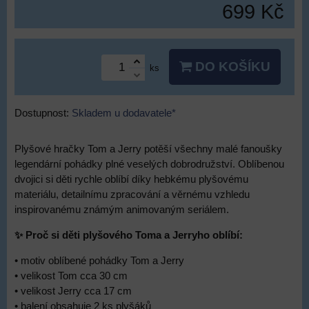
699 Kč
DO KOŠÍKU
ks
Dostupnost:
Skladem u dodavatele*
Plyšové hračky Tom a Jerry potěší všechny malé fanoušky
legendární pohádky plné veselých dobrodružství. Oblíbenou
dvojici si děti rychle oblíbí díky hebkému plyšovému
materiálu, detailnímu zpracování a věrnému vzhledu
inspirovanému známým animovaným seriálem.
✨ Proč si děti plyšového Toma a Jerryho oblíbí:
• motiv oblíbené pohádky Tom a Jerry
• velikost Tom cca 30 cm
• velikost Jerry cca 17 cm
• balení obsahuje 2 ks plyšáků