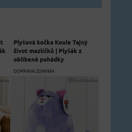
t
Plyšová kočka Koule Tajný
ák
život mazlíčků | Plyšák z
oblíbené pohádky
DOPRAVA ZDARMA