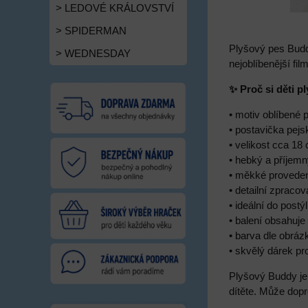
> LEDOVÉ KRÁLOVSTVÍ
> SPIDERMAN
Plyšový pes Budd
> WEDNESDAY
nejoblíbenější f
✨ Proč si děti p
• motiv oblíbené 
• postavička pej
• velikost cca 18
• hebký a příjemn
• měkké proveden
• detailní zpraco
• ideální do postý
• balení obsahuje
• barva dle obráz
• skvělý dárek p
Plyšový Buddy je
dítěte. Může dopr