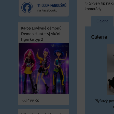
✨ Skvělý tip na d
kamarády.
Galerie
K-Pop Lovkyně démonů
Demon Hunters| Akční
Galerie
figurka typ 2
od 499 Kč
Plyšový pes