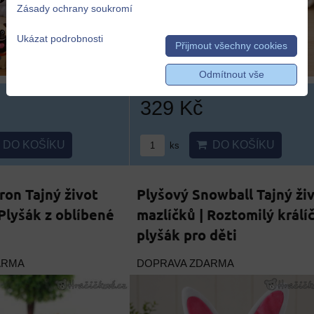
Zásady ochrany soukromí
Ukázat podrobnosti
Přijmout všechny cookies
Odmítnout vše
329 Kč
DO KOŠÍKU
DO KOŠÍKU
ks
ron Tajný život
Plyšový Snowball Tajný ži
 Plyšák z oblíbené
mazlíčků | Roztomilý králí
plyšák pro děti
ARMA
DOPRAVA ZDARMA