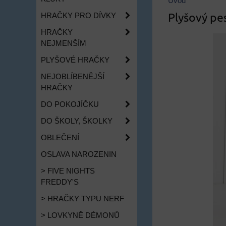
Úvod
Plyšový pes
HRAČKY PRO DÍVKY
HRAČKY
NEJMENŠÍM
PLYŠOVÉ HRAČKY
NEJOBLÍBENĚJŠÍ
HRAČKY
DO POKOJÍČKU
DO ŠKOLY, ŠKOLKY
OBLEČENÍ
OSLAVA NAROZENIN
> FIVE NIGHTS
FREDDY'S
> HRAČKY TYPU NERF
> LOVKYNĚ DÉMONŮ