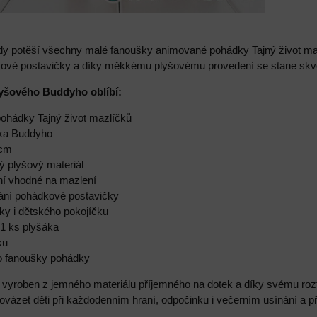
y potěší všechny malé fanoušky animované pohádky Tajný život maz
ilmové postavičky a díky měkkému plyšovému provedení se stane skv
lyšového Buddyho oblíbí:
pohádky Tajný život mazlíčků
ska Buddyho
 cm
ý plyšový materiál
í vhodné na mazlení
vání pohádkové postavičky
lky i dětského pokojíčku
 1 ks plyšáka
ku
ro fanoušky pohádky
 vyroben z jemného materiálu příjemného na dotek a díky svému roz
ovázet děti při každodenním hraní, odpočinku i večerním usínání a př