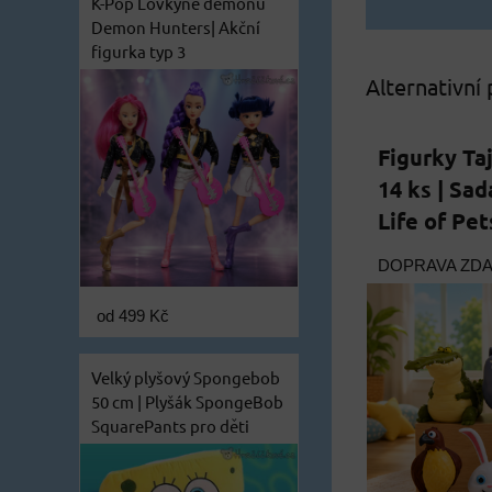
K-Pop Lovkyně démonů
Demon Hunters| Akční
figurka typ 3
Alternativní
Figurky Ta
14 ks | Sad
Life of Pet
DOPRAVA ZD
od 499 Kč
Velký plyšový Spongebob
50 cm | Plyšák SpongeBob
SquarePants pro děti