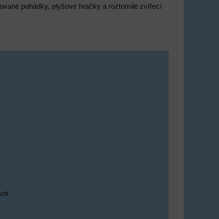
imované pohádky, plyšové hračky a roztomilé zvířecí
vot