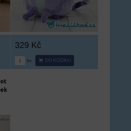
329 Kč
DO KOŠÍKU
ks
vot
ček