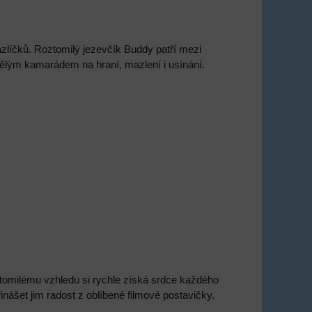
líčků. Roztomilý jezevčík Buddy patří mezi
ělým kamarádem na hraní, mazlení i usínání.
tomilému vzhledu si rychle získá srdce každého
inášet jim radost z oblíbené filmové postavičky.