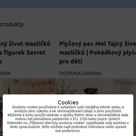
 produkty
jný život mazlíčků
Plyšový pes Mel Tajný živo
a figurek Secret
mazlíčků | Pohádkový plyš
s
pro děti
ARMA
DOPRAVA ZDARMA
Cookies
Soubory cookie používáme k vylepšení vaší návštěvy tohoto webu, k
analýze jeho výkonu a ke shromažďování údajů o jeho používání.
Můžeme k tomu použít nástroje a služby třetích stran a shromážděná data
mohou být přenášena partnerům v EU, USA nebo jiných zemích.
Kliknutím na „Přijmout všechny soubory cookie“ vyjadřujete svůj souhlas s
tímto zpracováním. Níže můžete najít podrobné informace nebo upravit
své preference.