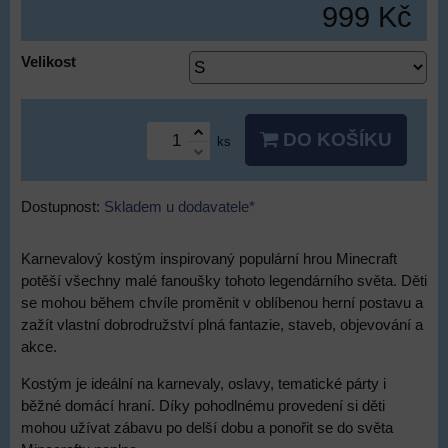
999 Kč
Velikost
DO KOŠÍKU
ks
Dostupnost:
Skladem u dodavatele*
Karnevalový kostým inspirovaný populární hrou Minecraft
potěší všechny malé fanoušky tohoto legendárního světa. Děti
se mohou během chvíle proměnit v oblíbenou herní postavu a
zažít vlastní dobrodružství plná fantazie, staveb, objevování a
akce.
Kostým je ideální na karnevaly, oslavy, tematické párty i
běžné domácí hraní. Díky pohodlnému provedení si děti
mohou užívat zábavu po delší dobu a ponořit se do světa