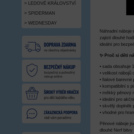
> LEDOVÉ KRÁLOVSTVÍ
> SPIDERMAN
> WEDNESDAY
Náhradní náboje 
zajistí dlouhé h
ideální pro bezpe
✨ Proč si děti n
• sada obsahuje 
• velikost nábojů
• fialové barevné
• kompatibilní s p
• měkký pěnový m
• ideální pro akč
• skvělý doplněk 
• vhodné pro hran
Pěnové náboje jso
dlouhé Nerf bitvy