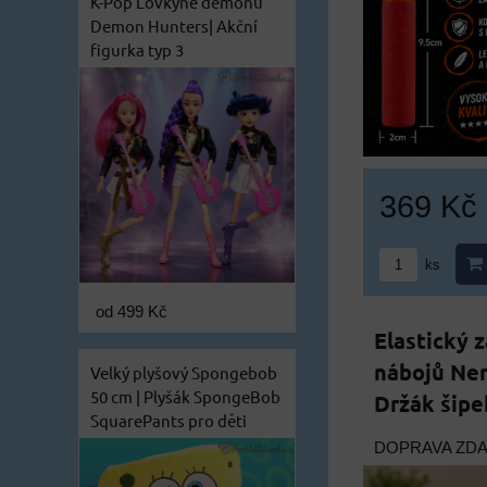
K-Pop Lovkyně démonů
Demon Hunters| Akční
figurka typ 3
369 Kč
ks
od 499 Kč
Elastický 
nábojů Ner
Velký plyšový Spongebob
50 cm | Plyšák SpongeBob
Držák šipe
SquarePants pro děti
DOPRAVA ZD