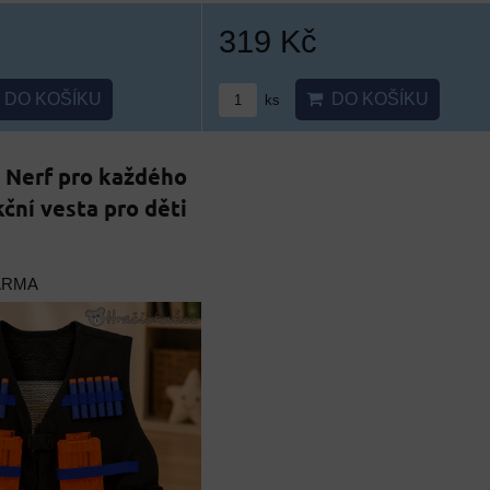
319 Kč
DO KOŠÍKU
DO KOŠÍKU
ks
 Nerf pro každého
kční vesta pro děti
ARMA