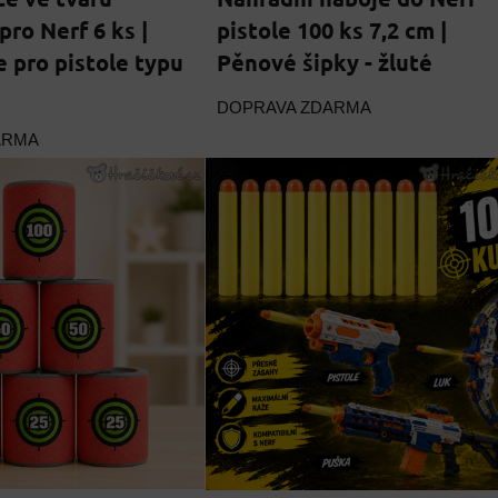
pro Nerf 6 ks |
pistole 100 ks 7,2 cm |
e pro pistole typu
Pěnové šipky - žluté
DOPRAVA ZDARMA
ARMA