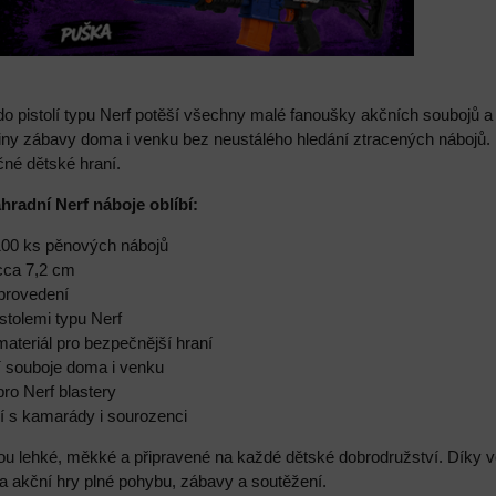
do pistolí typu Nerf potěší všechny malé fanoušky akčních soubojů 
odiny zábavy doma i venku bez neustálého hledání ztracených nábo
čné dětské hraní.
áhradní Nerf náboje oblíbí:
100 ks pěnových nábojů
 cca 7,2 cm
 provedení
istolemi typu Nerf
ateriál pro bezpečnější hraní
ní souboje doma i venku
pro Nerf blastery
í s kamarády i sourozenci
u lehké, měkké a připravené na každé dětské dobrodružství. Díky ve
 a akční hry plné pohybu, zábavy a soutěžení.