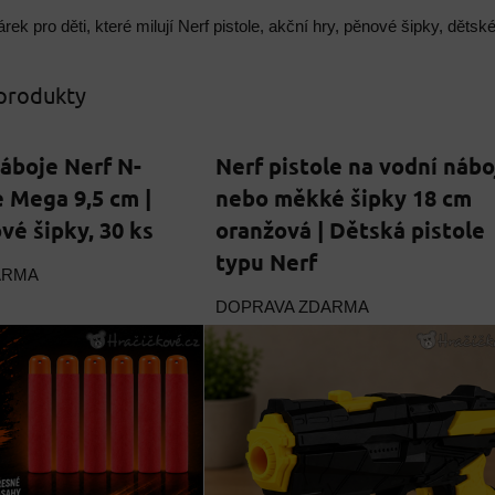
árek pro děti, které milují Nerf pistole, akční hry, pěnové šipky, dět
 produkty
áboje Nerf N-
Nerf pistole na vodní nábo
e Mega 9,5 cm |
nebo měkké šipky 18 cm
é šipky, 30 ks
oranžová | Dětská pistole
typu Nerf
ARMA
DOPRAVA ZDARMA