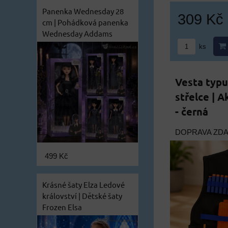
Panenka Wednesday 28
309 Kč
cm | Pohádková panenka
Wednesday Addams
ks
Vesta typu
střelce | A
- černá
DOPRAVA ZD
499 Kč
Krásné šaty Elza Ledové
království | Dětské šaty
Frozen Elsa