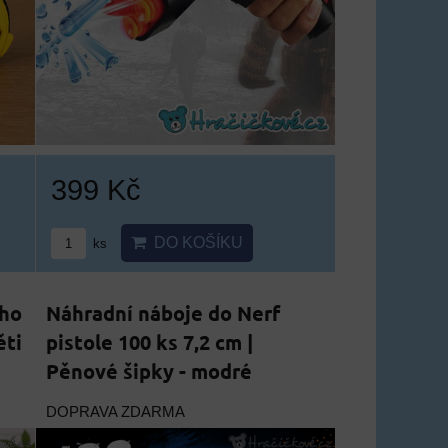
399 Kč
DO KOŠÍKU
ks
ého
Náhradní náboje do Nerf
ěti
pistole 100 ks 7,2 cm |
Pěnové šipky - modré
DOPRAVA ZDARMA