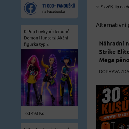
✨ Skvělý tip na d
Alternativní
K-Pop Lovkyně démonů
Demon Hunters| Akční
Náhradní n
figurka typ 2
Strike Elit
Mega pěnov
DOPRAVA ZD
od 499 Kč