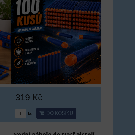
319 Kč
DO KOŠÍKU
ks
Vodní náboje do Nerf pistolí