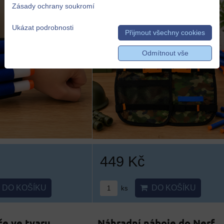
Zásady ochrany soukromí
Ukázat podrobnosti
Přijmout všechny cookies
Odmítnout vše
449 Kč
DO KOŠÍKU
DO KOŠÍKU
ks
e ve tvaru
Náhradní náboje do Nerf