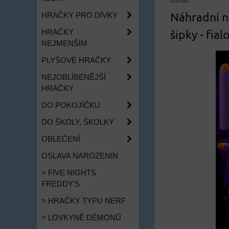
Úvod
Náhradní n
HRAČKY PRO DÍVKY
šipky - fial
HRAČKY
NEJMENŠÍM
PLYŠOVÉ HRAČKY
NEJOBLÍBENĚJŠÍ
HRAČKY
DO POKOJÍČKU
DO ŠKOLY, ŠKOLKY
OBLEČENÍ
OSLAVA NAROZENIN
> FIVE NIGHTS
FREDDY'S
> HRAČKY TYPU NERF
> LOVKYNĚ DÉMONŮ