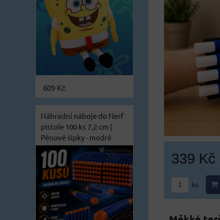
609 Kč
Náhradní náboje do Nerf
pistole 100 ks 7,2 cm |
Pěnové šipky - modré
339 Kč
ks
Měkké terč