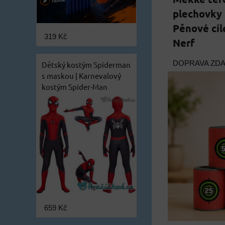
plechovky 
Pěnové cíl
319 Kč
Nerf
DOPRAVA ZD
Dětský kostým Spiderman
s maskou | Karnevalový
kostým Spider-Man
659 Kč