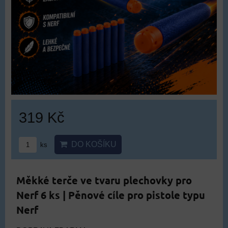
319 Kč
DO KOŠÍKU
ks
Měkké terče ve tvaru plechovky pro
Nerf 6 ks | Pěnové cíle pro pistole typu
Nerf