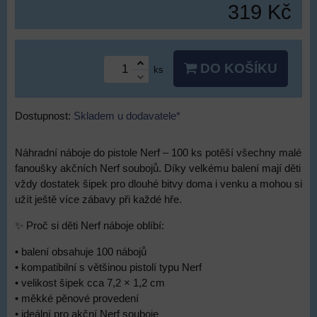
319 Kč
DO KOŠÍKU
ks
Dostupnost:
Skladem u dodavatele*
Náhradní náboje do pistole Nerf – 100 ks potěší všechny malé
fanoušky akčních Nerf soubojů. Díky velkému balení mají děti
vždy dostatek šipek pro dlouhé bitvy doma i venku a mohou si
užít ještě více zábavy při každé hře.
✨ Proč si děti Nerf náboje oblíbí:
• balení obsahuje 100 nábojů
• kompatibilní s většinou pistolí typu Nerf
• velikost šipek cca 7,2 × 1,2 cm
• měkké pěnové provedení
• ideální pro akční Nerf souboje