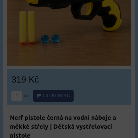
319 Kč
DO KOŠÍKU
ks
Nerf pistole černá na vodní náboje a
měkké střely | Dětská vystřelovací
pistole