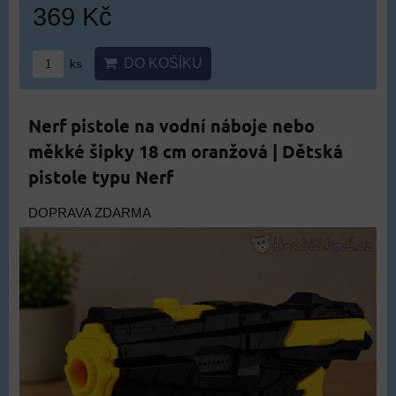
369 Kč
DO KOŠÍKU
ks
Nerf pistole na vodní náboje nebo
měkké šipky 18 cm oranžová | Dětská
pistole typu Nerf
DOPRAVA ZDARMA