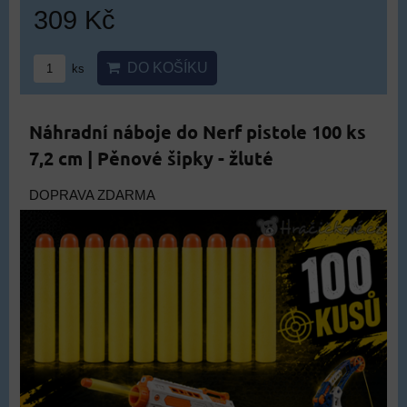
309 Kč
DO KOŠÍKU
ks
Náhradní náboje do Nerf pistole 100 ks
7,2 cm | Pěnové šipky - žluté
DOPRAVA ZDARMA