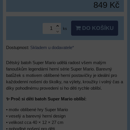
849 Kč
DO KOŠÍKU
ks
Dostupnost:
Skladem u dodavatele*
Dětský batoh Super Mario udělá radost všem malým
fanouškům legendární herní série Super Mario. Barevný
batůžek s motivem oblíbené herní postavičky je ideální pro
každodenní nošení do školky, na výlety, kroužky i volný čas a
díky pohodlnému provedení si ho děti rychle oblíbí.
✨ Proč si děti batoh Super Mario oblíbí:
• motiv oblíbené hry Super Mario
• veselý a barevný herní design
• velikost cca 40 × 12 × 27 cm
• pohodlné nošení pro děti