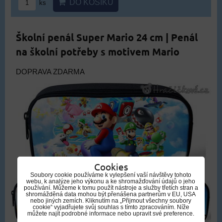
DO KOŠÍKU
ks
Školní penál Super Mario 24 cm | Penál
na školní potřeby s motivem Mario
DOPRAVA ZDARMA
Cookies
Soubory cookie používáme k vylepšení vaší návštěvy tohoto
webu, k analýze jeho výkonu a ke shromažďování údajů o jeho
používání. Můžeme k tomu použít nástroje a služby třetích stran a
shromážděná data mohou být přenášena partnerům v EU, USA
nebo jiných zemích. Kliknutím na „Přijmout všechny soubory
cookie“ vyjadřujete svůj souhlas s tímto zpracováním. Níže
můžete najít podrobné informace nebo upravit své preference.