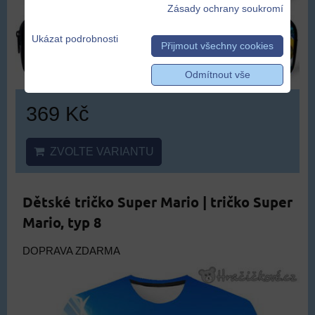
Zásady ochrany soukromí
Ukázat podrobnosti
Přijmout všechny cookies
Odmítnout vše
369 Kč
ZVOLTE VARIANTU
Dětské tričko Super Mario | tričko Super
Mario, typ 8
DOPRAVA ZDARMA