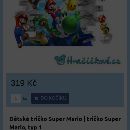
319 Kč
DO KOŠÍKU
ks
Dětské tričko Super Mario | tričko Super
Mario, typ 1