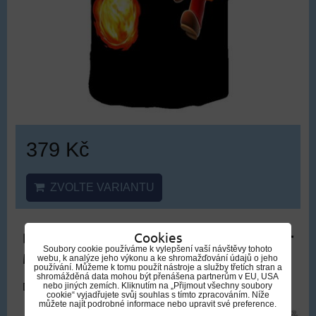
379 Kč
ZVOLTE VARIANTU
Dětské tričko Super Mario | tričko Super
Cookies
Soubory cookie používáme k vylepšení vaší návštěvy tohoto
Mario, typ 8
webu, k analýze jeho výkonu a ke shromažďování údajů o jeho
používání. Můžeme k tomu použít nástroje a služby třetích stran a
shromážděná data mohou být přenášena partnerům v EU, USA
nebo jiných zemích. Kliknutím na „Přijmout všechny soubory
DOPRAVA ZDARMA
cookie“ vyjadřujete svůj souhlas s tímto zpracováním. Níže
můžete najít podrobné informace nebo upravit své preference.