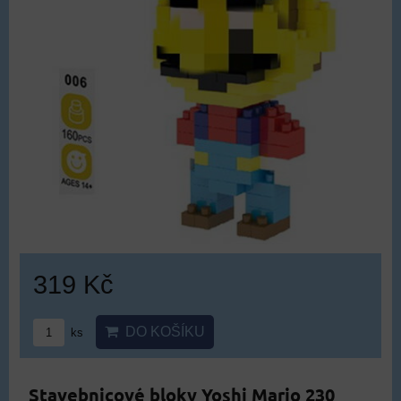
319 Kč
DO KOŠÍKU
ks
Stavebnicové bloky Yoshi Mario 230