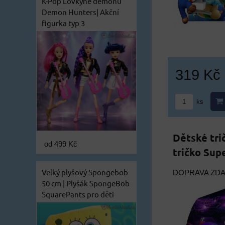
K-Pop Lovkyně démonů
Demon Hunters| Akční
figurka typ 3
319 Kč
ks
Dětské tri
od 499 Kč
tričko Supe
Velký plyšový Spongebob
DOPRAVA ZD
50 cm | Plyšák SpongeBob
SquarePants pro děti