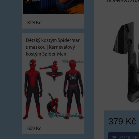
DOPRAVA ZD
319 Kč
Dětský kostým Spiderman
s maskou | Karnevalový
kostým Spider-Man
379 Kč
659 Kč
ZVOLTE 