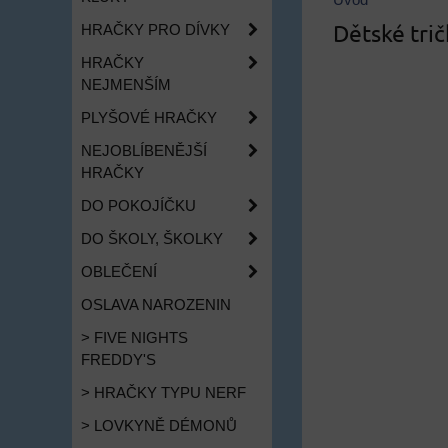
Úvod
Dětské trič
HRAČKY PRO DÍVKY
HRAČKY
NEJMENŠÍM
PLYŠOVÉ HRAČKY
NEJOBLÍBENĚJŠÍ
HRAČKY
DO POKOJÍČKU
DO ŠKOLY, ŠKOLKY
OBLEČENÍ
OSLAVA NAROZENIN
> FIVE NIGHTS
FREDDY'S
> HRAČKY TYPU NERF
> LOVKYNĚ DÉMONŮ