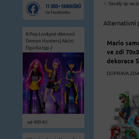
✨ Skvělý tip na dá
Alternativní
K-Pop Lovkyně démonů
Demon Hunters| Akční
Mario samo
figurka typ 2
ve zdi 70x5
dekorace 
DOPRAVA ZD
od 499 Kč