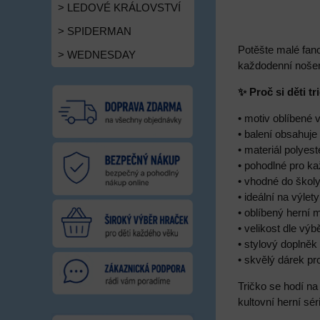
> LEDOVÉ KRÁLOVSTVÍ
> SPIDERMAN
Potěšte malé fano
> WEDNESDAY
každodenní nošen
✨ Proč si děti tr
• motiv oblíbené 
• balení obsahuje 
• materiál polyest
• pohodlné pro k
• vhodné do škol
• ideální na výlet
• oblíbený herní 
• velikost dle výb
• stylový doplněk
• skvělý dárek pr
Tričko se hodí n
kultovní herní sér