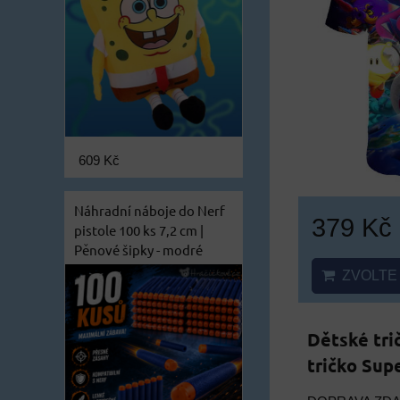
609 Kč
Náhradní náboje do Nerf
379 Kč
pistole 100 ks 7,2 cm |
Pěnové šipky - modré
ZVOLTE 
Dětské tri
tričko Supe