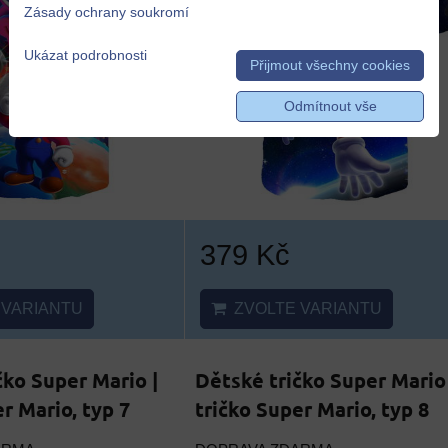
Zásady ochrany soukromí
Ukázat podrobnosti
Přijmout všechny cookies
Odmítnout vše
379 Kč
VARIANTU
ZVOLTE VARIANTU
čko Super Mario |
Dětské tričko Super Mario 
r Mario, typ 7
tričko Super Mario, typ 8