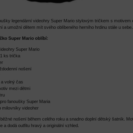
ušky legendární videohry Super Mario stylovým tričkem s motivem ob
í a umožní dětem mít svého oblíbeného herního hrdinu stále u sebe.
ičko Super Mario oblíbí:
videohry Super Mario
1 ks trička
er
aždodenní nošení
y
y a volný čas
motiv mezi dětmi
ěru
 pro fanoušky Super Maria
o milovníky videoher
a běžné nošení během celého roku a snadno doplní dětský šatník. Mo
ie a dodá outfitu hravý a originální vzhled.