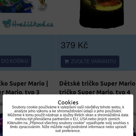
379 Kč
DO KOŠÍKU
ZVOLTE VARIANTU
čko Super Mario |
Dětské tričko Super Mario 
r Mario, typ 3
tričko Super Mario, typ 4
Cookies
ARMA
DOPRAVA ZDARMA
Soubory cookie používáme k vylepšení vaší návštěvy tohoto webu, k
analýze jeho výkonu a ke shromažďování údajů o jeho používání.
Můžeme k tomu použít nástroje a služby třetích stran a shromážděná data
mohou být přenášena partnerům v EU, USA nebo jiných zemích.
Kliknutím na „Přijmout všechny soubory cookie“ vyjadřujete svůj souhlas s
tímto zpracováním. Níže můžete najít podrobné informace nebo upravit
své preference.