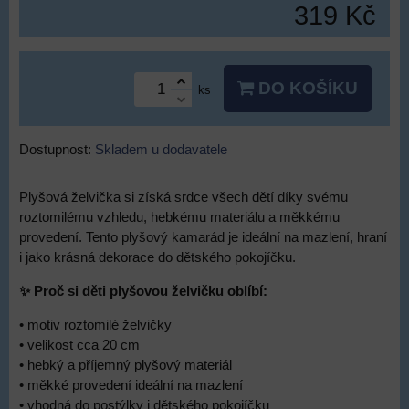
319 Kč
DO KOŠÍKU
ks
Dostupnost:
Skladem u dodavatele
Plyšová želvička si získá srdce všech dětí díky svému
roztomilému vzhledu, hebkému materiálu a měkkému
provedení. Tento plyšový kamarád je ideální na mazlení, hraní
i jako krásná dekorace do dětského pokojíčku.
✨ Proč si děti plyšovou želvičku oblíbí:
• motiv roztomilé želvičky
• velikost cca 20 cm
• hebký a příjemný plyšový materiál
• měkké provedení ideální na mazlení
• vhodná do postýlky i dětského pokojíčku