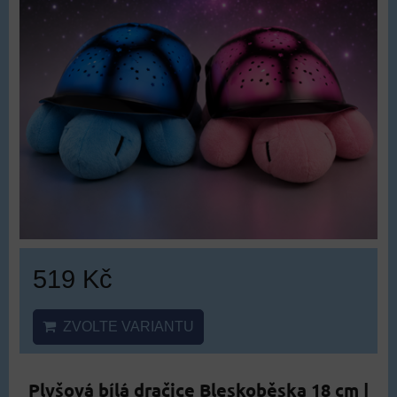
519 Kč
ZVOLTE VARIANTU
Plyšová bílá dračice Bleskoběska 18 cm |