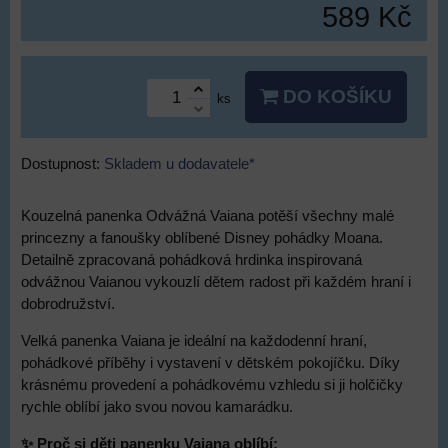
589 Kč
DO KOŠÍKU
ks
Dostupnost:
Skladem u dodavatele*
Kouzelná panenka Odvážná Vaiana potěší všechny malé
princezny a fanoušky oblíbené Disney pohádky Moana.
Detailně zpracovaná pohádková hrdinka inspirovaná
odvážnou Vaianou vykouzlí dětem radost při každém hraní i
dobrodružství.
Velká panenka Vaiana je ideální na každodenní hraní,
pohádkové příběhy i vystavení v dětském pokojíčku. Díky
krásnému provedení a pohádkovému vzhledu si ji holčičky
rychle oblíbí jako svou novou kamarádku.
✨ Proč si děti panenku Vaiana oblíbí: