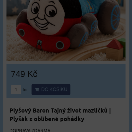
749 Kč
DO KOŠÍKU
ks
Plyšový Baron Tajný život mazlíčků |
Plyšák z oblíbené pohádky
DOPRAVA ZDARMA