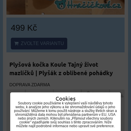
499 Kč
ZVOLTE VARIANTU
Plyšová kočka Koule Tajný život
mazlíčků | Plyšák z oblíbené pohádky
DOPRAVA ZDARMA
Cookies
Soubory cookie používáme k vylepšení vaší návštěvy tohoto
webu, k analýze jeho výkonu a ke shromažďování údajů o jeho
používání. Můžeme k tomu použít nástroje a služby třetích stran a
shromážděná data mohou být přenášena partnerům v EU, USA
nebo jiných zemích. Kliknutím na „Přijmout všechny soubory
cookie“ vyjadřujete svůj souhlas s tímto zpracováním. Níže
můžete najít podrobné informace nebo upravit své preference.