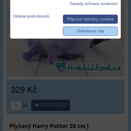
Zásady ochrany soukromí
Ukázat podrobnosti
Přijmout všechny cookies
Odmítnout vše
329 Kč
DO KOŠÍKU
ks
Plyšový Harry Potter 20 cm |