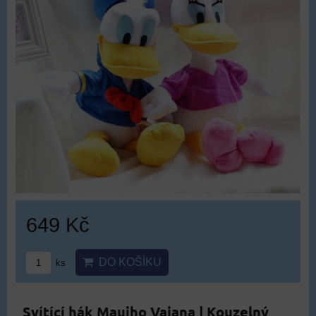
649 Kč
DO KOŠÍKU
ks
Svítící hák Mauiho Vaiana | Kouzelný