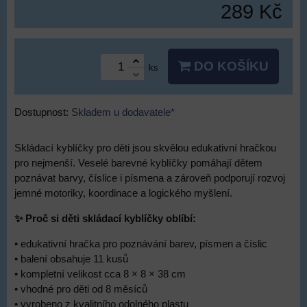
289 Kč
DO KOŠÍKU
ks
Dostupnost:
Skladem u dodavatele*
Skládací kyblíčky pro děti jsou skvělou edukativní hračkou
pro nejmenší. Veselé barevné kyblíčky pomáhají dětem
poznávat barvy, číslice i písmena a zároveň podporují rozvoj
jemné motoriky, koordinace a logického myšlení.
✨ Proč si děti skládací kyblíčky oblíbí:
• edukativní hračka pro poznávání barev, písmen a číslic
• balení obsahuje 11 kusů
• kompletní velikost cca 8 × 8 × 38 cm
• vhodné pro děti od 8 měsíců
• vyrobeno z kvalitního odolného plastu