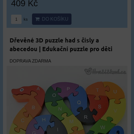
409 Kč
DO KOŠÍKU
ks
Dřevěné 3D puzzle had s čísly a
abecedou | Edukační puzzle pro děti
DOPRAVA ZDARMA