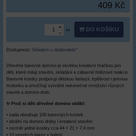
409 Kč
DO KOŠÍKU
ks
Dostupnost:
Skladem u dodavatele*
Dřevěné barevné domino je skvělou kreativní hračkou pro
děti, které milují stavění, skládání a zábavné řetězové reakce.
Barevné kostky podporují dětskou fantazii, trpělivost i jemnou
motoriku a umožňují vytvářet nekonečné množství různých
staveb a domino drah.
✨ Proč si děti dřevěné domino oblíbí:
• sada obsahuje 100 barevných kostek
• ideální na domino dráhy i kreativní stavění
• rozměr jedné kostky cca 44 × 21 × 7,4 mm
• 10 veselých barev v balení