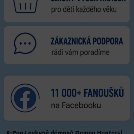
K-Pop Lovkyně démonů Demon Hunters|