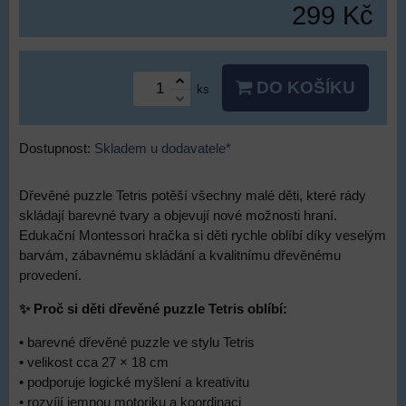
299 Kč
DO KOŠÍKU
ks
Dostupnost:
Skladem u dodavatele*
Dřevěné puzzle Tetris potěší všechny malé děti, které rády
skládají barevné tvary a objevují nové možnosti hraní.
Edukační Montessori hračka si děti rychle oblíbí díky veselým
barvám, zábavnému skládání a kvalitnímu dřevěnému
provedení.
✨ Proč si děti dřevěné puzzle Tetris oblíbí:
• barevné dřevěné puzzle ve stylu Tetris
• velikost cca 27 × 18 cm
• podporuje logické myšlení a kreativitu
• rozvíjí jemnou motoriku a koordinaci