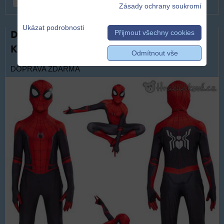
Zásady ochrany soukromí
Ukázat podrobnosti
Dětský kostým Spiderman s maskou |
Přijmout všechny cookies
Karnevalový kostým Spider-Man
Odmítnout vše
DOPRAVA ZDARMA