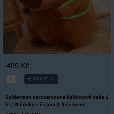
489 Kč
DO KOŠÍKU
ks
Spiderman narozeninová balónková sada 6
ks | Balónky s číslem 0–9 červené