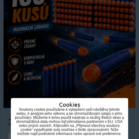
Cookies
Soubory cookie používáme k vylepšení vaší návštěvy tohoto
webu, k analýze jeho výkonu a ke shromažďování údajů o jeho
používání. Můžeme k tomu použít nástroje a služby třetích stran a
319 Kč
shromážděná data mohou být přenášena partnerům v EU, USA
nebo jiných zemích. Kliknutím na „Přijmout všechny soubory
cookie“ vyjadřujete svůj souhlas s tímto zpracováním. Níže
můžete najít podrobné informace nebo upravit své preference.
DO KOŠÍKU
ks