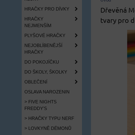
Úvod
Dřevěná Mo
HRAČKY PRO DÍVKY
tvary pro d
HRAČKY
NEJMENŠÍM
PLYŠOVÉ HRAČKY
NEJOBLÍBENĚJŠÍ
HRAČKY
DO POKOJÍČKU
DO ŠKOLY, ŠKOLKY
OBLEČENÍ
OSLAVA NAROZENIN
> FIVE NIGHTS
FREDDY'S
> HRAČKY TYPU NERF
> LOVKYNĚ DÉMONŮ