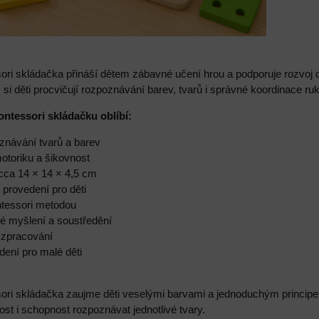
ri skládačka přináší dětem zábavné učení hrou a podporuje rozvoj d
i děti procvičují rozpoznávání barev, tvarů i správné koordinace ruk
ontessori skládačku oblíbí:
znávání tvarů a barev
motoriku a šikovnost
 cca 14 × 14 × 4,5 cm
 provedení pro děti
ntessori metodou
ké myšlení a soustředění
é zpracování
ení pro malé děti
i skládačka zaujme děti veselými barvami a jednoduchým principem s
vost i schopnost rozpoznávat jednotlivé tvary.