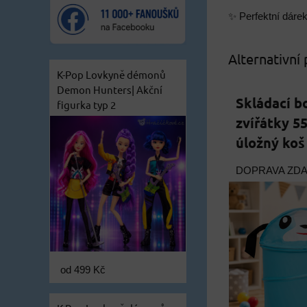
✨ Perfektní dárek
Alternativní
K-Pop Lovkyně démonů
Demon Hunters| Akční
Skládací b
figurka typ 2
zvířátky 5
úložný koš
DOPRAVA ZD
od 499 Kč