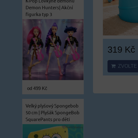
K-Pop Lovkyně démonů
Demon Hunters| Akční
figurka typ 3
319 Kč
ZVOLTE 
od 499 Kč
Velký plyšový Spongebob
50 cm | Plyšák SpongeBob
SquarePants pro děti