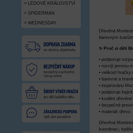
> LEDOVÉ KRÁLOVSTVÍ
> SPIDERMAN
> WEDNESDAY
Dřevěná Montesso
barevným tvarům s
✨ Proč si děti M
• podporuje rozpo
• rozvíjí jemnou 
• velikost hračky
• barevné a hravé
• inspirováno Mo
• podporuje logic
• kvalitní dřevěn
• bezpečné proved
• materiál: dřevo
Dřevěná Montessor
koordinaci, trpěli