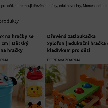
 pro děti, které milují dřevěné hračky, edukativní hry, Montessori po
 produkty
ox na hračky se
Dřevěná zatloukačka
5 cm | Dětský
xylofon | Edukační hračka 
 na hračky
kladívkem pro děti
ARMA
DOPRAVA ZDARMA