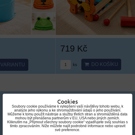
719 Kč
DO KOŠÍKU
VARIANTU
ks
Cookies
Soubory cookie používáme k vylepšení vaší návštěvy tohoto webu, k
analýze jeho výkonu a ke shromažďování údajů o jeho používání.
Můžeme k tomu použít nástroje a služby třetích stran a shromážděná data
mohou být přenášena partnerům v EU, USA nebo jiných zemích.
Kliknutím na „Přijmout všechny soubory cookie“ vyjadřujete svůj souhlas s
tímto zpracováním. Níže můžete najít podrobné informace nebo upravit
své preference.